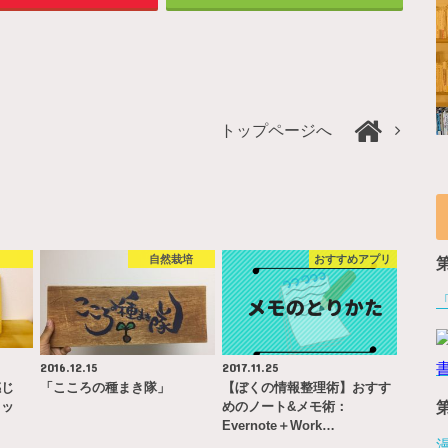
トップページへ
書
自然栽培
おすすめアプリ
2016.12.15
2017.11.25
感じ
「こころの種まき隊」
【ぼくの情報整理術】おすす
ソッ
めのノート&メモ術：
Evernote＋Work…