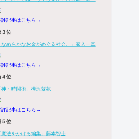
書評記事はこちら→
第３位
「なめらかなお金がめぐる社会。」家入一真
書評記事はこちら→
第４位
「神・時間術」樺沢紫苑
書評記事はこちら→
第５位
「魔法をかける編集」藤本智士