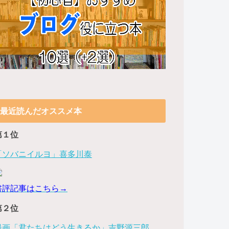
最近読んだオススメ本
第１位
「ソバニイルヨ」喜多川泰
書評記事はこちら→
第２位
漫画「君たちはどう生きるか」吉野源三郎