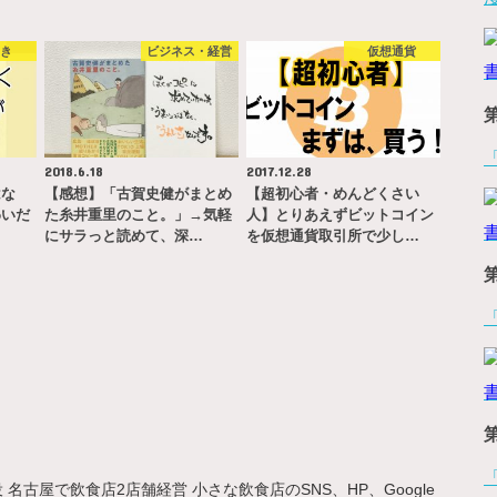
やき
ビジネス・経営
仮想通貨
2018.6.18
2017.12.28
はな
【感想】「古賀史健がまとめ
【超初心者・めんどくさい
わいだ
た糸井重里のこと。」→気軽
人】とりあえずビットコイン
にサラっと読めて、深…
を仮想通貨取引所で少し…
名古屋で飲食店2店舗経営 小さな飲食店のSNS、HP、Google