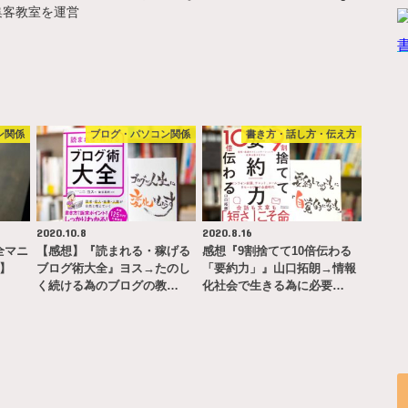
集客教室を運営
ン関係
ブログ・パソコン関係
書き方・話し方・伝え方
2020.10.8
2020.8.16
完全マニ
【感想】『読まれる・稼げる
感想『9割捨てて10倍伝わる
ー】
ブログ術大全』ヨス→たのし
「要約力」』山口拓朗→情報
く続ける為のブログの教…
化社会で生きる為に必要…