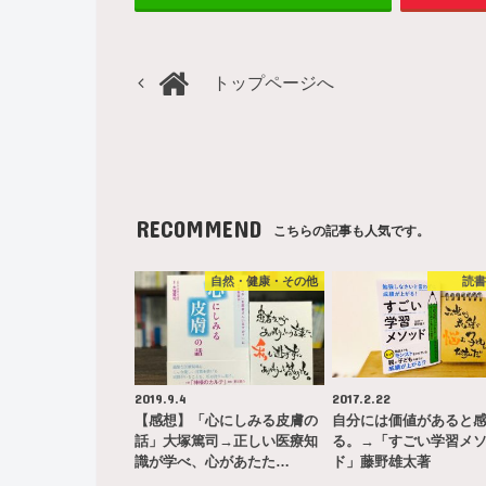
トップページへ
RECOMMEND
こちらの記事も人気です。
自然・健康・その他
読
2019.9.4
2017.2.22
【感想】「心にしみる皮膚の
自分には価値があると
話」大塚篤司→正しい医療知
る。→「すごい学習メ
識が学べ、心があたた…
ド」藤野雄太著