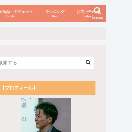
め商品・ガジェット
ランニング
お問い合わせ
Goods
Run
cotact
search
伝え方
他
関係
からだの変化（体重など）
【プロフィール】