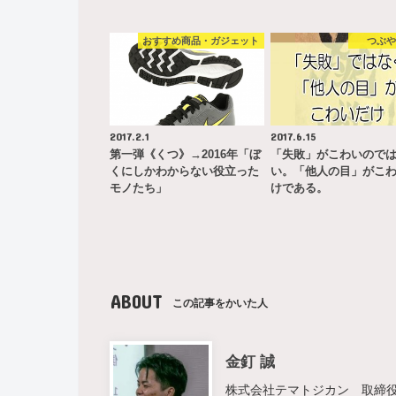
おすすめ商品・ガジェット
つぶ
2017.2.1
2017.6.15
第一弾《くつ》→2016年「ぼ
「失敗」がこわいので
くにしかわからない役立った
い。「他人の目」がこ
モノたち」
けである。
ABOUT
この記事をかいた人
金釘 誠
株式会社テマトジカン 取締役 