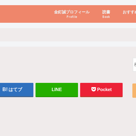
金釘誠プロフィール
読書
おすす
Profile
Book
ビジネス・経営
自己啓発
心理学・脳科学
書き方・話し方・
教育・リーダー
自然・健康・その
お金・投資・金融
ブログ・パソコン
はてブ
LINE
Pocket