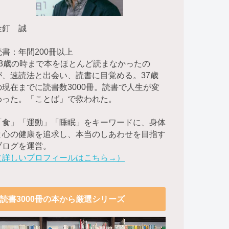
金釘 誠
読書：年間200冊以上
23歳の時まで本をほとんど読まなかったの
が、速読法と出会い、読書に目覚める。37歳
の現在までに読書数3000冊。読書で人生が変
わった。「ことば」で救われた。
「食」「運動」「睡眠」をキーワードに、身体
と心の健康を追求し、本当のしあわせを目指す
ブログを運営。
（詳しいプロフィールはこちら→）
読書3000冊の本から厳選シリーズ