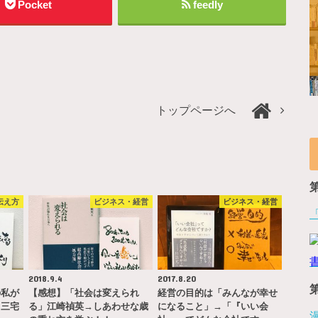
Pocket
feedly
トップページへ
伝え方
ビジネス・経営
ビジネス・経営
2018.9.4
2017.8.20
の私が
【感想】「社会は変えられ
経営の目的は「みんなが幸せ
』三宅
る」江崎禎英→しあわせな歳
になること」→「『いい会