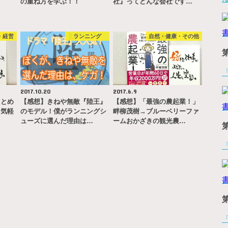
…
の重ね方を学ぶ！！
社』ってどんな会社です…
・経営
ランニング
自然・健康・その他
2017.10.20
2017.6.9
まとめ
【感想】きねや無敵『陸王』
【感想】「最強の農起業！」
→気軽
のモデル！僕がランニングシ
畔柳茂樹→ブルーベリーファ
…
ューズに選んだ理由は…
ームおかざきの観光農…