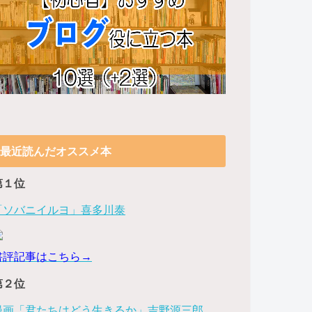
最近読んだオススメ本
第１位
「ソバニイルヨ」喜多川泰
書評記事はこちら→
第２位
漫画「君たちはどう生きるか」吉野源三郎