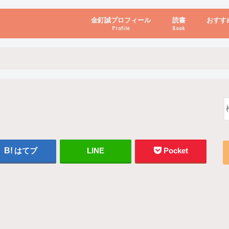
金釘誠プロフィール
読書
おすす
Profile
Book
ビジネス・経営
自己啓発
心理学・脳科学
書き方・話し方・
教育・リーダー
自然・健康・その
お金・投資・金融
ブログ・パソコン
はてブ
LINE
Pocket