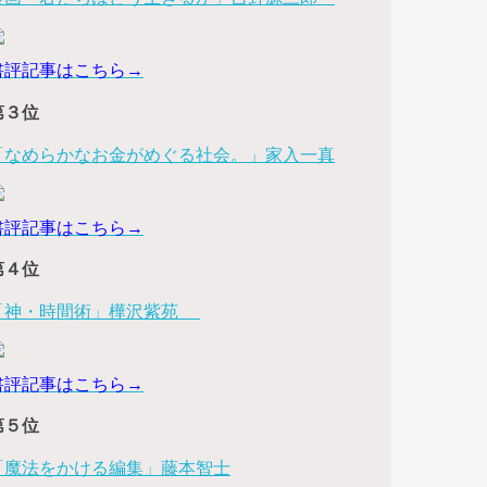
書評記事はこちら→
第３位
「なめらかなお金がめぐる社会。」家入一真
書評記事はこちら→
第４位
「神・時間術」樺沢紫苑
書評記事はこちら→
第５位
「魔法をかける編集」藤本智士