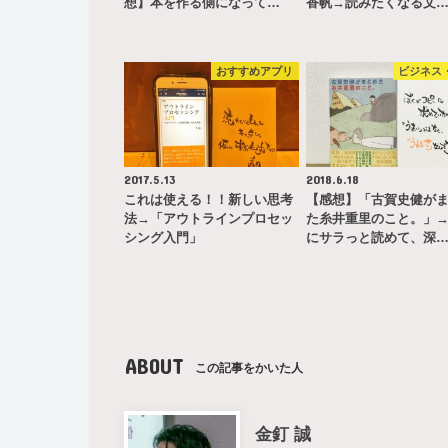
想】本を作る側になって…
香帆→読みたくなる文
おすすめアプリ
ビジネス
2017.5.13
2018.6.18
これは使える！！新しい思考
【感想】「古賀史健が
法→「アウトラインプロセッ
た糸井重里のこと。」
シング入門」
にサラっと読めて、深
ABOUT
この記事をかいた人
金釘 誠