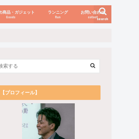
め商品・ガジェット
ランニング
お問い合わせ
Goods
Run
cotact
search
伝え方
他
関係
からだの変化（体重など）
【プロフィール】