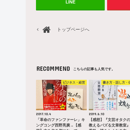
LINE
トップページへ
RECOMMEND
こちらの記事も人気です。
ビジネス・経営
書き方・話し方・
2017.10.4
2019.6.10
「革命のファンファーレ」キ
【感想】『文芸オタク
ングコング西野亮廣→【感
教えるバズる文章教室