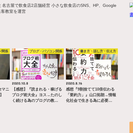
名古屋で飲食店2店舗経営 小さな飲食店のSNS、HP、Google
集客教室を運営
ン関係
ブログ・パソコン関係
書き方・話し方・伝え方
2020.10.8
2020.8.16
完全マニ
【感想】『読まれる・稼げる
感想『9割捨てて10倍伝わる
ー】
ブログ術大全』ヨス→たのし
「要約力」』山口拓朗→情報
く続ける為のブログの教…
化社会で生きる為に必要…