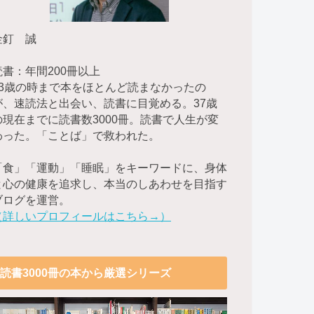
金釘 誠
読書：年間200冊以上
23歳の時まで本をほとんど読まなかったの
が、速読法と出会い、読書に目覚める。37歳
の現在までに読書数3000冊。読書で人生が変
わった。「ことば」で救われた。
「食」「運動」「睡眠」をキーワードに、身体
と心の健康を追求し、本当のしあわせを目指す
ブログを運営。
（詳しいプロフィールはこちら→）
読書3000冊の本から厳選シリーズ