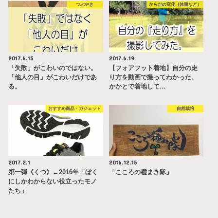
つぶやき
からだの変化（体重など）
2017.6.15
2017.6.19
「失敗」がこわいのではない。
【フォアフット着地】自分の走
「他人の目」がこわいだけであ
り方を動画で撮ってわかった、
る。
かかとで着地して…
おすすめ商品・ガジェット
自然栽培
2017.2.1
2016.12.15
第一弾《くつ》→2016年「ぼく
「こころの種まき隊」
にしかわからない役立ったモノ
たち」