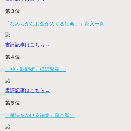
第３位
「なめらかなお金がめぐる社会。」家入一真
書評記事はこちら→
第４位
「神・時間術」樺沢紫苑
書評記事はこちら→
第５位
「魔法をかける編集」藤本智士