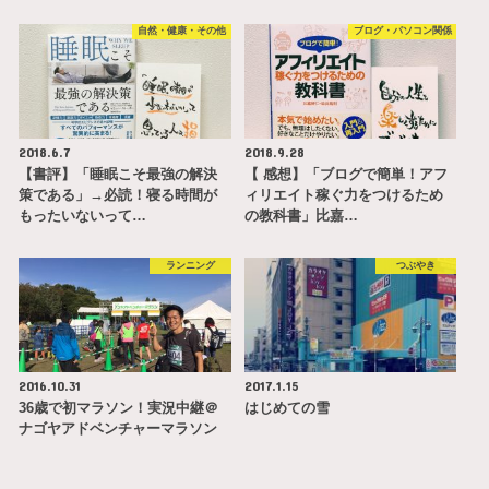
自然・健康・その他
ブログ・パソコン関係
2018.6.7
2018.9.28
【書評】「睡眠こそ最強の解決
【 感想】「ブログで簡単！アフ
策である」→必読！寝る時間が
ィリエイト稼ぐ力をつけるため
もったいないって…
の教科書」比嘉…
ランニング
つぶやき
2016.10.31
2017.1.15
36歳で初マラソン！実況中継＠
はじめての雪
ナゴヤアドベンチャーマラソン