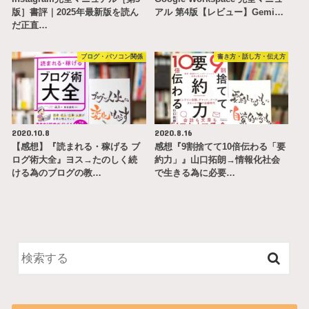
版］書評｜2025年最新版を読ん
アル 第4版【レビュー】Gemi…
だ正直…
ブログ・パソコン関係
書き方・話し方・伝え方
2020.10.8
2020.8.16
【感想】『読まれる・稼げる ブ
感想『9割捨てて10倍伝わる「要
ログ術大全』ヨス→たのしく続
約力」』山口拓朗→情報化社会
ける為のブログの教…
で生きる為に必要…