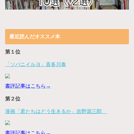
最近読んだオススメ本
第１位
「ソバニイルヨ」喜多川泰
書評記事はこちら→
第２位
漫画「君たちはどう生きるか」吉野源三郎
書評記事はこちら→