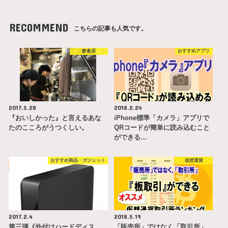
RECOMMEND
こちらの記事も人気です。
飲食店
おすすめアプリ
2017.5.28
2018.2.24
『おいしかった』と言えるあな
iPhone標準「カメラ」アプリで
たのこころがうつくしい。
QRコードが簡単に読み込むこと
ができる…
おすすめ商品・ガジェット
仮想通貨
2017.2.4
2018.5.19
第三弾《外付けハードディス
「販売所」ではなく「取引所」