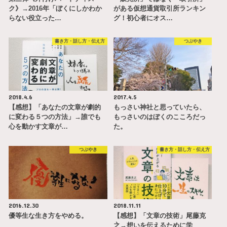
ク》→2016年「ぼくにしかわか
がある仮想通貨取引所ランキン
らない役立った…
グ！初心者にオス…
書き方・話し方・伝え方
つぶやき
2018.4.6
2017.4.5
【感想】「あなたの文章が劇的
もっさい神社と思っていたら、
に変わる５つの方法」→誰でも
もっさいのはぼくのこころだっ
心を動かす文章が…
た。
つぶやき
書き方・話し方・伝え方
2016.12.30
2018.11.11
優等生な生き方をやめる。
【感想】「文章の技術」尾藤克
之→想いを伝えるために学