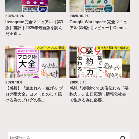
2025.11.26
2025.10.26
Instagram完全マニュアル［第3
Google Workspace 完全マニュ
版］書評｜2025年最新版を読ん
アル 第4版【レビュー】Gemi…
だ正直…
ブログ・パソコン関係
書き方・話し方・伝え方
2020.10.8
2020.8.16
【感想】『読まれる・稼げる ブ
感想『9割捨てて10倍伝わる「要
ログ術大全』ヨス→たのしく続
約力」』山口拓朗→情報化社会
ける為のブログの教…
で生きる為に必要…