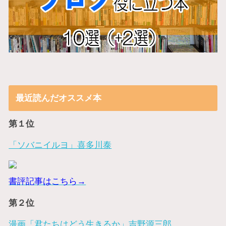
最近読んだオススメ本
第１位
「ソバニイルヨ」喜多川泰
書評記事はこちら→
第２位
漫画「君たちはどう生きるか」吉野源三郎