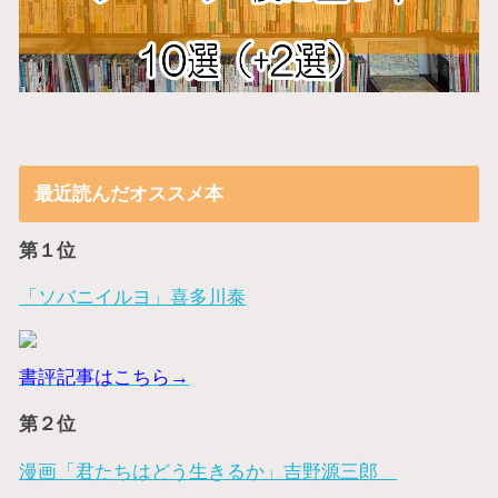
最近読んだオススメ本
第１位
「ソバニイルヨ」喜多川泰
書評記事はこちら→
第２位
漫画「君たちはどう生きるか」吉野源三郎