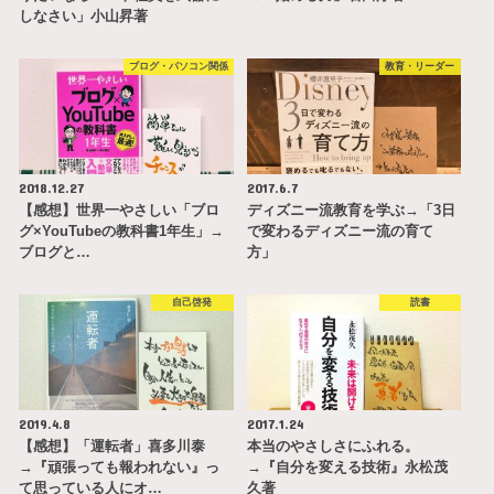
しなさい」小山昇著
ブログ・パソコン関係
教育・リーダー
2018.12.27
2017.6.7
【感想】世界一やさしい「ブロ
ディズニー流教育を学ぶ→「3日
グ×YouTubeの教科書1年生」→
で変わるディズニー流の育て
ブログと…
方」
自己啓発
読書
2019.4.8
2017.1.24
【感想】「運転者」喜多川泰
本当のやさしさにふれる。
→『頑張っても報われない』っ
→『自分を変える技術』永松茂
て思っている人にオ…
久著