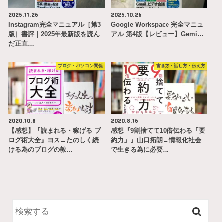
2025.11.26
2025.10.26
Instagram完全マニュアル［第3
Google Workspace 完全マニュ
版］書評｜2025年最新版を読ん
アル 第4版【レビュー】Gemi…
だ正直…
ブログ・パソコン関係
書き方・話し方・伝え方
2020.10.8
2020.8.16
【感想】『読まれる・稼げる ブ
感想『9割捨てて10倍伝わる「要
ログ術大全』ヨス→たのしく続
約力」』山口拓朗→情報化社会
ける為のブログの教…
で生きる為に必要…