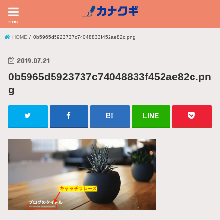
menu
HOME
0b5965d5923737c74048833f452ae82c.png
2019.07.21
0b5965d5923737c74048833f452ae82c.pn
g
LINE