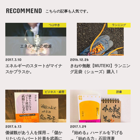
RECOMMEND
こちらの記事も人気です。
つぶやき
ランニング
2017.3.10
2016.12.26
エネルギーのスタートがマイナ
きねや無敵【MUTEKI】ランニン
スかプラスか。
グ足袋（シューズ）購入！
ビジネス・経営
読書
2017.6.13
2017.1.29
価値観があう人を採用→「儲か
『始める』ハードルを下げる
りたいならパート社員を武器に
→「始める力」石田淳著