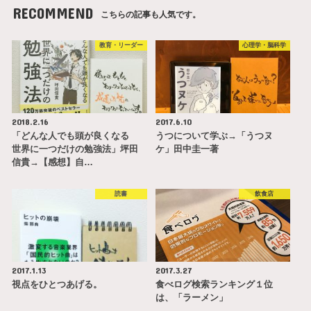
RECOMMEND
こちらの記事も人気です。
教育・リーダー
心理学・脳科学
2018.2.16
2017.6.10
「どんな人でも頭が良くなる
うつについて学ぶ→「うつヌ
世界に一つだけの勉強法」坪田
ケ」田中圭一著
信貴→【感想】自…
読書
飲食店
2017.1.13
2017.3.27
視点をひとつあげる。
食べログ検索ランキング１位
は、「ラーメン」