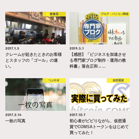
飲食店
ブログ・パソコン関係
2017.1.5
2019.5.1
クレームが起きたときのお客様
【感想】「ビジネスを加速させ
とスタッフの「ゴール」の違
る専門家ブログ制作・運用の教
い。
科書」落合正和→…
つぶやき
仮想通貨
2017.2.14
2017.10.7
一枚の写真
初心者がビビりながら、仮想通
貨でCOMSAトークンをはじめて
買ってみた！