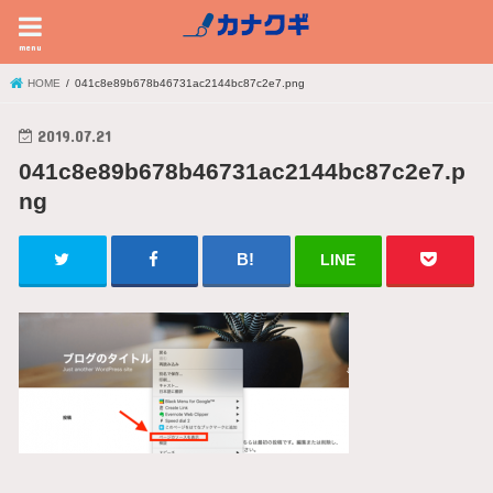
menu
HOME
041c8e89b678b46731ac2144bc87c2e7.png
2019.07.21
041c8e89b678b46731ac2144bc87c2e7.p
ng
LINE