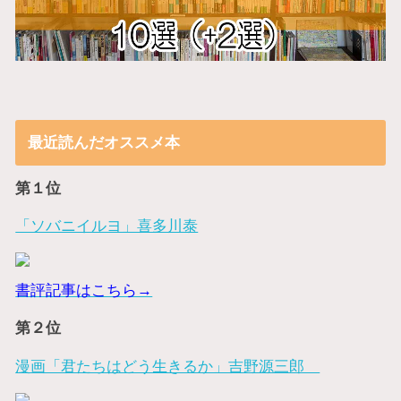
最近読んだオススメ本
第１位
「ソバニイルヨ」喜多川泰
書評記事はこちら→
第２位
漫画「君たちはどう生きるか」吉野源三郎