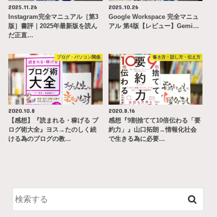
2025.11.26
2025.10.26
Instagram完全マニュアル［第3
Google Workspace 完全マニュ
版］書評｜2025年最新版を読ん
アル 第4版【レビュー】Gemi…
だ正直…
ブログ・パソコン関係
書き方・話し方・伝え方
2020.10.8
2020.8.16
【感想】『読まれる・稼げる ブ
感想『9割捨てて10倍伝わる「要
ログ術大全』ヨス→たのしく続
約力」』山口拓朗→情報化社会
ける為のブログの教…
で生きる為に必要…