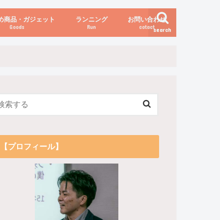
め商品・ガジェット
ランニング
お問い合わせ
Goods
Run
cotact
search
伝え方
他
関係
からだの変化（体重など）
【プロフィール】