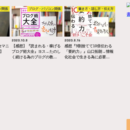
ン関係
ブログ・パソコン関係
書き方・話し方・伝え方
2020.10.8
2020.8.16
完全マニ
【感想】『読まれる・稼げる
感想『9割捨てて10倍伝わる
ー】
ブログ術大全』ヨス→たのし
「要約力」』山口拓朗→情報
く続ける為のブログの教…
化社会で生きる為に必要…