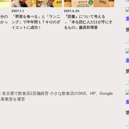
2017.1.1
2017.6.24
自分の
「野菜を食べる」と「ランニ
『読書』について考える
わかっ
ング」で半年間１７キロのダ
→「本を読む人だけが手にす
…
イエットに成功！
るもの」藤原和博著
名古屋で飲食店2店舗経営 小さな飲食店のSNS、HP、Google
集客教室を運営