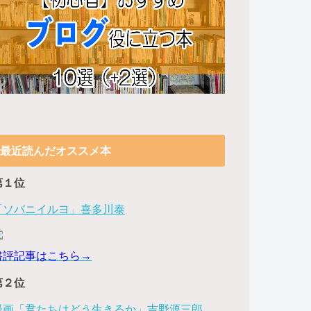
最近読んだオススメ本
第１位
「ソバニイルヨ」喜多川泰
書評記事はこちら→
第２位
漫画「君たちはどう生きるか」吉野源三郎