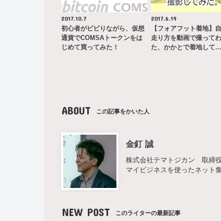
2017.10.7
2017.6.19
初心者がビビりながら、仮想
【フォアフット着地】
通貨でCOMSAトークンをは
走り方を動画で撮って
じめて買ってみた！
た、かかとで着地して
ABOUT
この記事をかいた人
金釘 誠
株式会社テマトジカン 取締役 
マイビジネスを使ったネット
NEW POST
このライターの最新記事