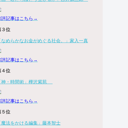
書評記事はこちら→
第３位
「なめらかなお金がめぐる社会。」家入一真
書評記事はこちら→
第４位
「神・時間術」樺沢紫苑
書評記事はこちら→
第５位
「魔法をかける編集」藤本智士