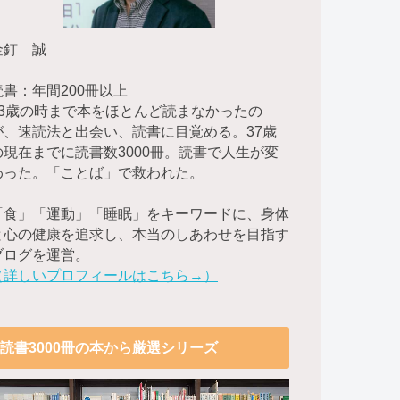
金釘 誠
読書：年間200冊以上
23歳の時まで本をほとんど読まなかったの
が、速読法と出会い、読書に目覚める。37歳
の現在までに読書数3000冊。読書で人生が変
わった。「ことば」で救われた。
「食」「運動」「睡眠」をキーワードに、身体
と心の健康を追求し、本当のしあわせを目指す
ブログを運営。
（詳しいプロフィールはこちら→）
読書3000冊の本から厳選シリーズ