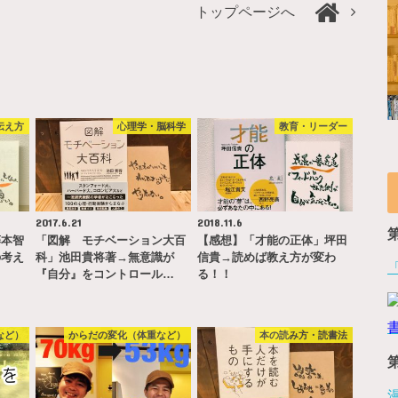
トップページへ
伝え方
心理学・脳科学
教育・リーダー
2017.6.21
2018.11.6
藤本智
「図解 モチベーション大百
【感想】「才能の正体」坪田
の考え
科」池田貴将著→無意識が
信貴→読めば教え方が変わ
『自分』をコントロール…
る！！
など）
からだの変化（体重など）
本の読み方・読書法