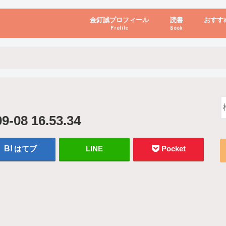
金釘誠プロフィール
読書
おすす
Profile
Book
ビジネス・経営
自己啓発
心理学・脳科学
書き方・話し方・
教育・リーダー
自然・健康・その
お金・投資・金融
ブログ・パソコン
8 16.53.34
はてブ
LINE
Pocket