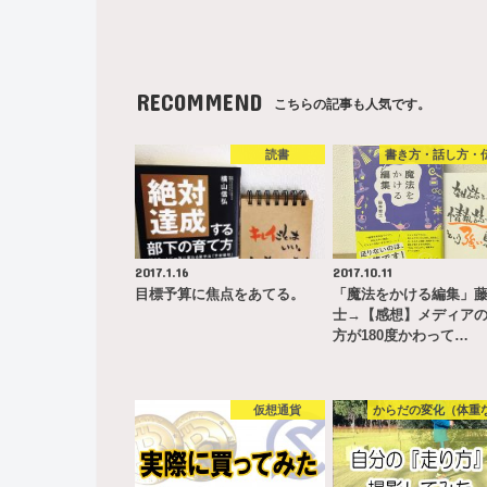
RECOMMEND
こちらの記事も人気です。
読書
書き方・話し方・
2017.1.16
2017.10.11
目標予算に焦点をあてる。
「魔法をかける編集」
士→【感想】メディア
方が180度かわって…
仮想通貨
からだの変化（体重