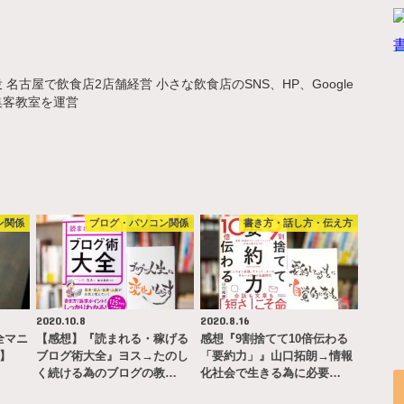
名古屋で飲食店2店舗経営 小さな飲食店のSNS、HP、Google
集客教室を運営
ン関係
ブログ・パソコン関係
書き方・話し方・伝え方
2020.10.8
2020.8.16
完全マニ
【感想】『読まれる・稼げる
感想『9割捨てて10倍伝わる
ー】
ブログ術大全』ヨス→たのし
「要約力」』山口拓朗→情報
く続ける為のブログの教…
化社会で生きる為に必要…