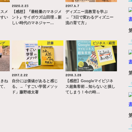
2020.2.23
2017.6.7
ススメ
【感想】『最軽量のマネジメ
ディズニー流教育を学ぶ
やすい
ント』サイボウズ山田理→新
→「3日で変わるディズニー
しい時代のマネジャー…
流の育て方」
ング
読書
ビジネス・経営
2017.2.22
2018.3.28
（きね
自分には価値があると感じ
【感想】Googleマイビジネ
いて、
る。→「すごい学習メソッ
ス超集客術→知らないと損し
ド」藤野雄太著
てしまう！今の時…