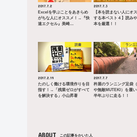
2017.7.2
2017.7.3
Excelを学ぶことをあきらめ
【本を読まない人にオ
がちな人にオススメ！→『快
する本ベスト４】読み
速エクセル』美崎…
本を厳選！！
読書
ランニ
2017.2.19
2017.7.7
たのしく働ける環境作りを目
杵屋のランニング足袋
指す！→「残業ゼロがすべて
や無敵MUTEKI）を履
を解決する」小山昇著
半年ぶりに走る！！
ABOUT
この記事をかいた人