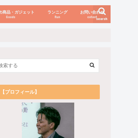
め商品・ガジェット
ランニング
お問い合わせ
Goods
Run
cotact
search
伝え方
他
関係
からだの変化（体重など）
【プロフィール】