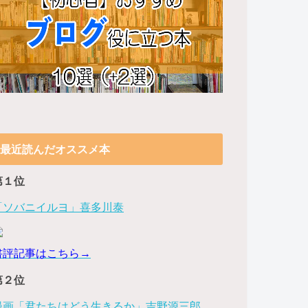
最近読んだオススメ本
第１位
「ソバニイルヨ」喜多川泰
書評記事はこちら→
第２位
漫画「君たちはどう生きるか」吉野源三郎