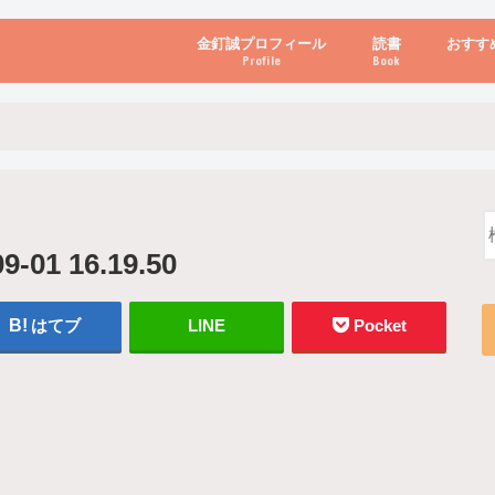
金釘誠プロフィール
読書
おすす
Profile
Book
ビジネス・経営
自己啓発
心理学・脳科学
書き方・話し方・
教育・リーダー
自然・健康・その
お金・投資・金融
ブログ・パソコン
1 16.19.50
はてブ
LINE
Pocket