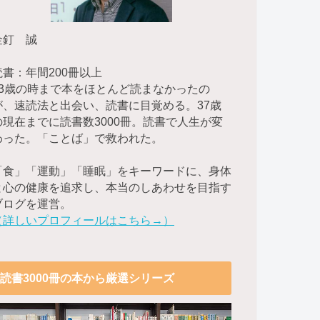
金釘 誠
読書：年間200冊以上
23歳の時まで本をほとんど読まなかったの
が、速読法と出会い、読書に目覚める。37歳
の現在までに読書数3000冊。読書で人生が変
わった。「ことば」で救われた。
「食」「運動」「睡眠」をキーワードに、身体
と心の健康を追求し、本当のしあわせを目指す
ブログを運営。
（詳しいプロフィールはこちら→）
読書3000冊の本から厳選シリーズ