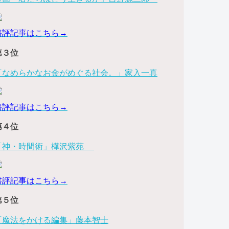
書評記事はこちら→
第３位
「なめらかなお金がめぐる社会。」家入一真
書評記事はこちら→
第４位
「神・時間術」樺沢紫苑
書評記事はこちら→
第５位
「魔法をかける編集」藤本智士