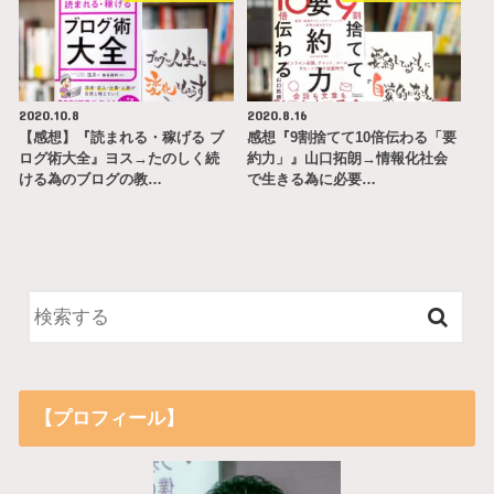
2020.10.8
2020.8.16
【感想】『読まれる・稼げる ブ
感想『9割捨てて10倍伝わる「要
ログ術大全』ヨス→たのしく続
約力」』山口拓朗→情報化社会
ける為のブログの教…
で生きる為に必要…
【プロフィール】