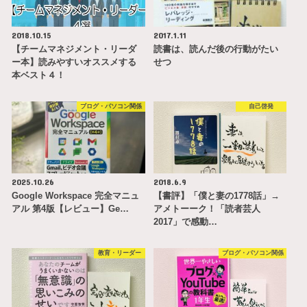
2018.10.15
2017.1.11
【チームマネジメント・リーダ
読書は、読んだ後の行動がたい
ー本】読みやすいオススメする
せつ
本ベスト４！
ブログ・パソコン関係
自己啓発
2025.10.26
2018.6.9
Google Workspace 完全マニュ
【書評】「僕と妻の1778話」→
アル 第4版【レビュー】Ge…
アメトーーク！「読者芸人
2017」で感動…
教育・リーダー
ブログ・パソコン関係