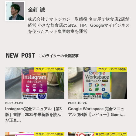
金釘 誠
株式会社テマトジカン 取締役 名古屋で飲食店2店舗
経営 小さな飲食店のSNS、HP、Googleマイビジネス
を使ったネット集客教室を運営
NEW POST
このライターの最新記事
ブログ・パソコン関係
ブログ・パソコン関係
2025.11.26
2025.10.26
Instagram完全マニュアル［第3
Google Workspace 完全マニュ
版］書評｜2025年最新版を読ん
アル 第4版【レビュー】Gemi…
だ正直…
ブログ・パソコン関係
書き方・話し方・伝え方