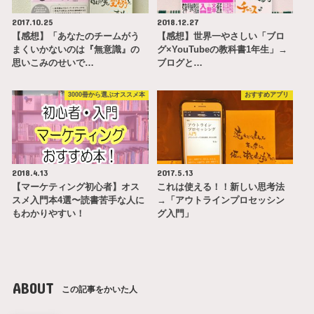
2017.10.25
2018.12.27
【感想】「あなたのチームがう
【感想】世界一やさしい「ブロ
まくいかないのは『無意識』の
グ×YouTubeの教科書1年生」→
思いこみのせいで…
ブログと…
3000冊から選ぶオススメ本
おすすめアプリ
2018.4.13
2017.5.13
【マーケティング初心者】オス
これは使える！！新しい思考法
スメ入門本4選〜読書苦手な人に
→「アウトラインプロセッシン
もわかりやすい！
グ入門」
ABOUT
この記事をかいた人