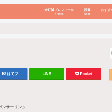
金釘誠プロフィール
読書
おすす
Profile
Book
ビジネス・経営
自己啓発
心理学・脳科学
書き方・話し方・
教育・リーダー
自然・健康・その
お金・投資・金融
ブログ・パソコン
はてブ
LINE
Pocket
ポンサーリンク