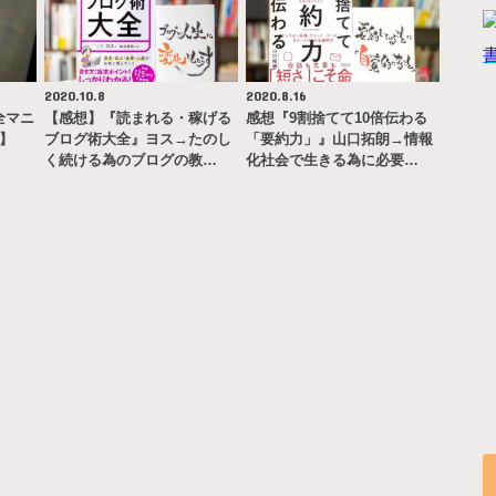
2020.10.8
2020.8.16
完全マニ
【感想】『読まれる・稼げる
感想『9割捨てて10倍伝わる
ー】
ブログ術大全』ヨス→たのし
「要約力」』山口拓朗→情報
く続ける為のブログの教…
化社会で生きる為に必要…