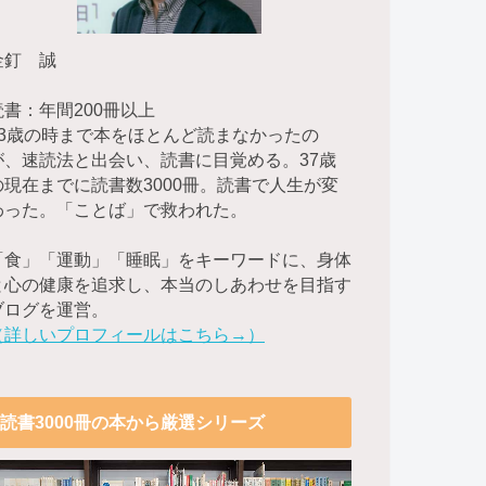
金釘 誠
読書：年間200冊以上
23歳の時まで本をほとんど読まなかったの
が、速読法と出会い、読書に目覚める。37歳
の現在までに読書数3000冊。読書で人生が変
わった。「ことば」で救われた。
「食」「運動」「睡眠」をキーワードに、身体
と心の健康を追求し、本当のしあわせを目指す
ブログを運営。
（詳しいプロフィールはこちら→）
読書3000冊の本から厳選シリーズ