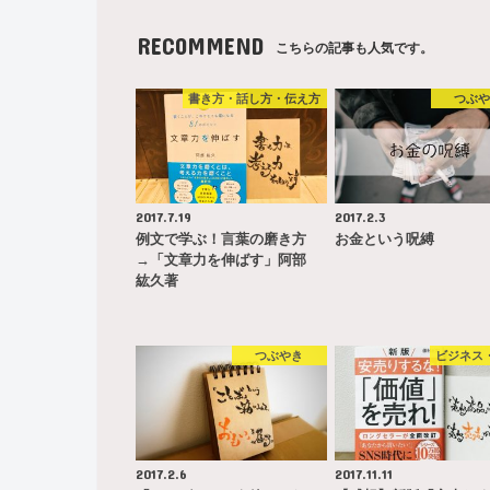
RECOMMEND
こちらの記事も人気です。
書き方・話し方・伝え方
つぶ
2017.7.19
2017.2.3
例文で学ぶ！言葉の磨き方
お金という呪縛
→「文章力を伸ばす」阿部
紘久著
つぶやき
ビジネス
2017.2.6
2017.11.11