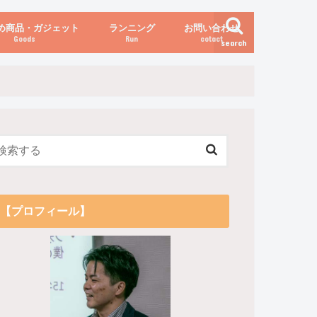
め商品・ガジェット
ランニング
お問い合わせ
Goods
Run
cotact
search
伝え方
他
関係
からだの変化（体重など）
【プロフィール】