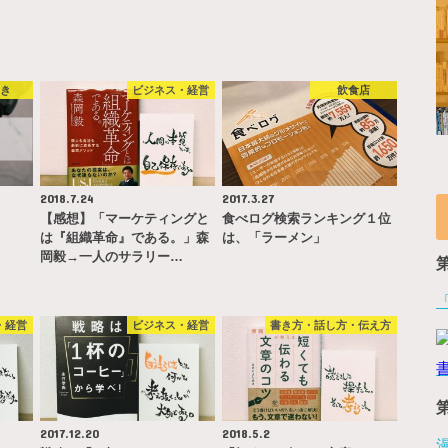
やき
ビジネス・経営
飲食店
2018.7.24
2017.3.27
【感想】「マーケティングと
食べログ検索ランキング１位
は『組織革命』である。」森
は、「ラーメン」
岡毅→一人のサラリー…
・経営
ビジネス・経営
書き方・話し方・伝え方
2017.12.20
2018.5.2