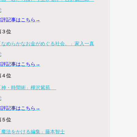
書評記事はこちら→
第３位
「なめらかなお金がめぐる社会。」家入一真
書評記事はこちら→
第４位
「神・時間術」樺沢紫苑
書評記事はこちら→
第５位
「魔法をかける編集」藤本智士