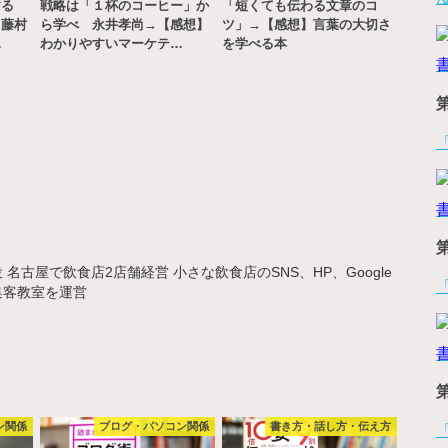
する
戦略は「１杯のコーヒー」か
「短くても伝わる文章のコ
」藤村
ら学べ 永井孝尚→【感想】
ツ」→【感想】言葉の大切さ
…
わかりやすいマーケテ…
を学べる本
名古屋で飲食店2店舗経営 小さな飲食店のSNS、HP、Google
集客教室を運営
ン関係
ブログ・パソコン関係
書き方・話し方・伝え方