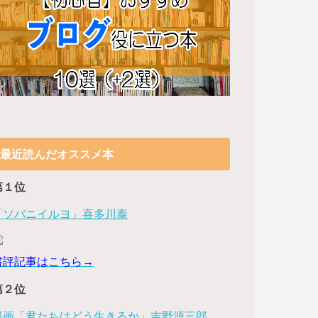
最近読んだオススメ本
第１位
「ソバニイルヨ」喜多川泰
書評記事はこちら→
第２位
漫画「君たちはどう生きるか」吉野源三郎