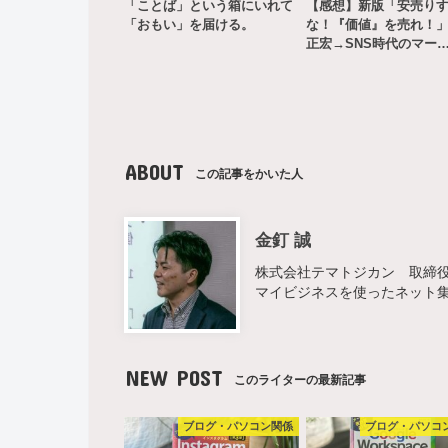
「ことば」という箱にいれて
【感想】新版「安売り
「おもい」を届ける。
な！『価値』を売れ！
正宏→SNS時代のマー
ABOUT
この記事をかいた人
金釘 誠
株式会社テマトジカン 取締役 
マイビジネスを使ったネット
NEW POST
このライターの最新記事
ブログ・パソコン関係
ブログ・パソコ