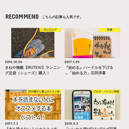
RECOMMEND
こちらの記事も人気です。
ランニング
読書
2016.12.26
2017.1.29
きねや無敵【MUTEKI】ランニン
『始める』ハードルを下げる
グ足袋（シューズ）購入！
→「始める力」石田淳著
3000冊から選ぶオススメ本
ブログ・パソコン関係
2017.7.3
2018.2.5