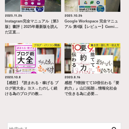
2025.11.26
2025.10.26
Instagram完全マニュアル［第3
Google Workspace 完全マニュ
版］書評｜2025年最新版を読ん
アル 第4版【レビュー】Gemi…
だ正直…
ブログ・パソコン関係
書き方・話し方・伝え方
2020.10.8
2020.8.16
【感想】『読まれる・稼げる ブ
感想『9割捨てて10倍伝わる「要
ログ術大全』ヨス→たのしく続
約力」』山口拓朗→情報化社会
ける為のブログの教…
で生きる為に必要…