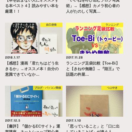
【本を読まない人にオススメす
「いいねを呼び込むブログ写真
る本ベスト４】読みやすい本を
術」→【感想】カメラ初心者の
厳選！！
人がたのしく写真…
自己啓発
ランニング
2018.1.17
2017.11.28
【感想】漫画「君たちはどう生
ランニング足袋比較【Toe-Bi】
きるか」→オススメ本！自分の
と【きねや無敵】→『陸王』で
意識できていなか…
話題の杵屋…
ブログ・パソコン関係
つぶやき
2017.12.5
2017.1.10
【書評】『儲かるECサイト』運
「思っていること」と「口に出
営講座→ネットショップ初心者
していることば」が違う人。