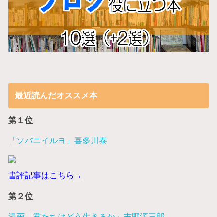
最近読んだオススメ本
第１位
「ソバニイルヨ」喜多川泰
書評記事はこちら→
第２位
漫画「君たちはどう生きるか」吉野源三郎