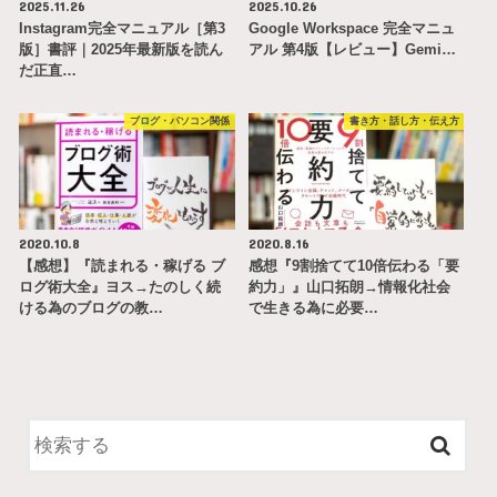
2025.11.26
2025.10.26
Instagram完全マニュアル［第3
Google Workspace 完全マニュ
版］書評｜2025年最新版を読ん
アル 第4版【レビュー】Gemi…
だ正直…
ブログ・パソコン関係
書き方・話し方・伝え方
2020.10.8
2020.8.16
【感想】『読まれる・稼げる ブ
感想『9割捨てて10倍伝わる「要
ログ術大全』ヨス→たのしく続
約力」』山口拓朗→情報化社会
ける為のブログの教…
で生きる為に必要…