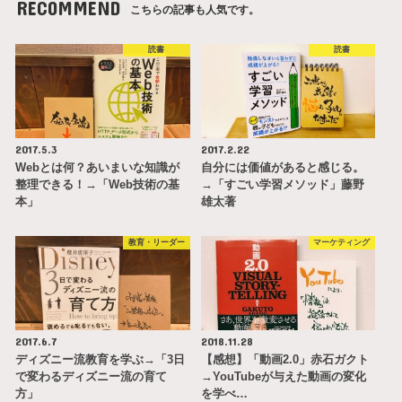
RECOMMEND
こちらの記事も人気です。
読書
読書
2017.5.3
2017.2.22
Webとは何？あいまいな知識が
自分には価値があると感じる。
整理できる！→「Web技術の基
→「すごい学習メソッド」藤野
本」
雄太著
教育・リーダー
マーケティング
2017.6.7
2018.11.28
ディズニー流教育を学ぶ→「3日
【感想】「動画2.0」赤石ガクト
で変わるディズニー流の育て
→YouTubeが与えた動画の変化
方」
を学べ…