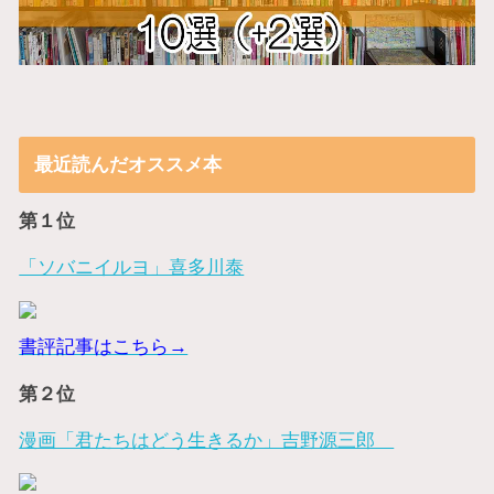
最近読んだオススメ本
第１位
「ソバニイルヨ」喜多川泰
書評記事はこちら→
第２位
漫画「君たちはどう生きるか」吉野源三郎