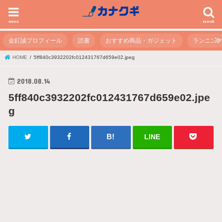
menu
search
金釘誠プロフィール
読書
おすすめ商品・ガジェット
ランニン
HOME
5ff840c3932202fc012431767d659e02.jpeg
2018.08.14
5ff840c3932202fc012431767d659e02.jpe
g
LINE