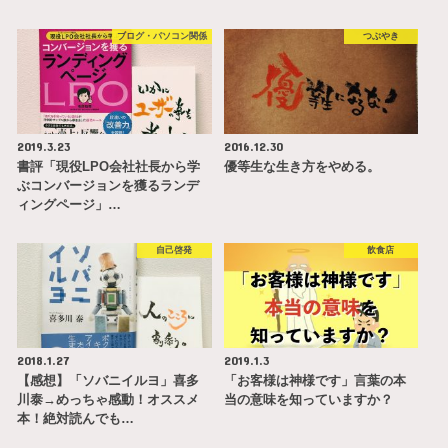
ブログ・パソコン関係
つぶやき
2019.3.23
2016.12.30
書評「現役LPO会社社長から学
優等生な生き方をやめる。
ぶコンバージョンを獲るランデ
ィングページ」…
自己啓発
飲食店
2018.1.27
2019.1.3
【感想】「ソバニイルヨ」喜多
「お客様は神様です」言葉の本
川泰→めっちゃ感動！オススメ
当の意味を知っていますか？
本！絶対読んでも…