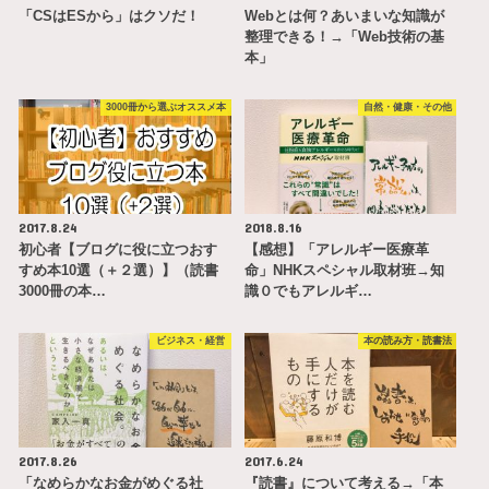
「CSはESから」はクソだ！
Webとは何？あいまいな知識が
整理できる！→「Web技術の基
本」
3000冊から選ぶオススメ本
自然・健康・その他
2017.8.24
2018.8.16
初心者【ブログに役に立つおす
【感想】「アレルギー医療革
すめ本10選（＋２選）】（読書
命」NHKスペシャル取材班→知
3000冊の本…
識０でもアレルギ…
ビジネス・経営
本の読み方・読書法
2017.8.26
2017.6.24
「なめらかなお金がめぐる社
『読書』について考える→「本