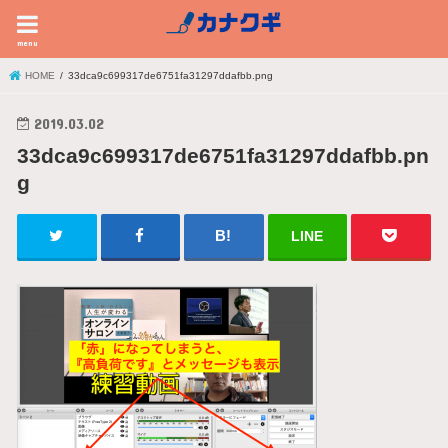
menu
HOME
33dca9c699317de6751fa31297ddafbb.png
2019.03.02
33dca9c699317de6751fa31297ddafbb.pn
g
LINE