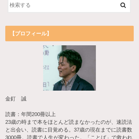
【プロフィール】
金釘 誠
読書：年間200冊以上
23歳の時まで本をほとんど読まなかったのが、速読法
と出会い、読書に目覚める。37歳の現在までに読書数
3000冊。読書で人生が変わった。「ことば」で救われ