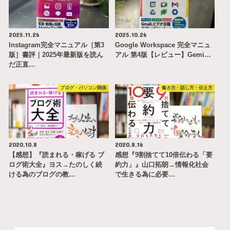
2025.11.26
2025.10.26
Instagram完全マニュアル［第3
Google Workspace 完全マニュ
版］書評｜2025年最新版を読ん
アル 第4版【レビュー】Gemi…
だ正直…
ブログ・パソコン関係
書き方・話し方・伝え方
2020.10.8
2020.8.16
【感想】『読まれる・稼げる ブ
感想『9割捨てて10倍伝わる「要
ログ術大全』ヨス→たのしく続
約力」』山口拓朗→情報化社会
ける為のブログの教…
で生きる為に必要…