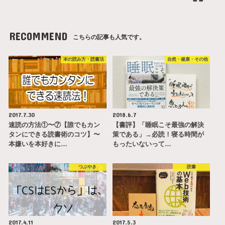
RECOMMEND
こちらの記事も人気です。
本の読み方・読書法
自然・健康・その他
2017.7.30
2018.6.7
速読の方法①〜⑦【誰でもカン
【書評】「睡眠こそ最強の解決
タンにできる読書術のコツ】〜
策である」→必読！寝る時間が
本嫌いを本好きに…
もったいないって…
つぶやき
読書
2017.4.11
2017.5.3