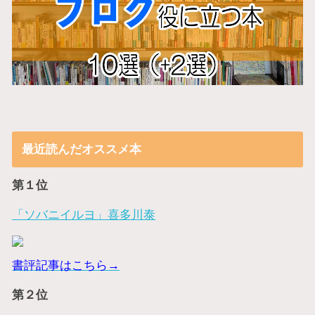
最近読んだオススメ本
第１位
「ソバニイルヨ」喜多川泰
書評記事はこちら→
第２位