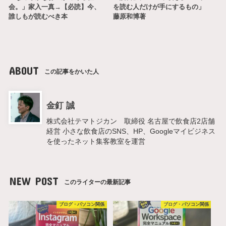
会。」家入一真→【必読】今、
を読む人だけが手にするもの」
誰しもが読むべき本
藤原和博著
ABOUT
この記事をかいた人
金釘 誠
株式会社テマトジカン 取締役 名古屋で飲食店2店舗
経営 小さな飲食店のSNS、HP、Googleマイビジネス
を使ったネット集客教室を運営
NEW POST
このライターの最新記事
ブログ・パソコン関係
ブログ・パソコン関係