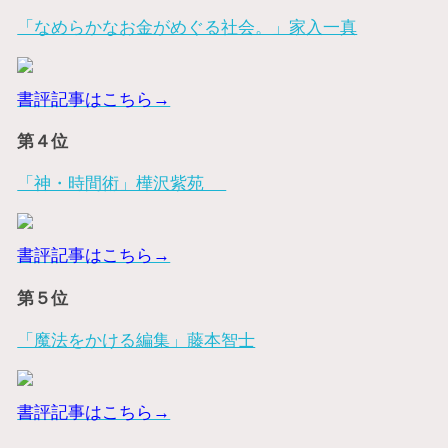
「なめらかなお金がめぐる社会。」家入一真
書評記事はこちら→
第４位
「神・時間術」樺沢紫苑
書評記事はこちら→
第５位
「魔法をかける編集」藤本智士
書評記事はこちら→