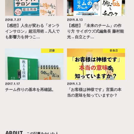
2018.7.27
2019.8.13
【感想】人生が変わる「オンラ
【感想】「未来のチーム」の作
インサロン」超活用術→凡人で
り方 サイボウズ式編集長 藤村能
も影響力を持つこ…
光→自立とチ…
読書
飲食店
2017.1.17
2019.1.3
チーム作りの基本を再確認。
「お客様は神様です」言葉の本
当の意味を知っていますか？
ABOUT
この記事をかいた人