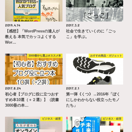
2019.4.14
2017.3.2
【感想】「WordPressの達人が
社会で生きていくのに「ごっ
教える 本気でカッコよくする
こ」を学ぶ。
Wor…
3000冊から選ぶオススメ本
おすすめ商品・ガジェット
2017.8.24
2017.2.1
初心者【ブログに役に立つおす
第一弾《くつ》→2016年「ぼく
すめ本10選（＋２選）】（読書
にしかわからない役立ったモノ
3000冊の本…
たち」
ビジネス・経営
ビジネス・経営