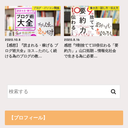
ブログ・パソコン関係
書き方・話し方・伝え方
2020.10.8
2020.8.16
【感想】『読まれる・稼げる ブ
感想『9割捨てて10倍伝わる「要
ログ術大全』ヨス→たのしく続
約力」』山口拓朗→情報化社会
ける為のブログの教…
で生きる為に必要…
【プロフィール】