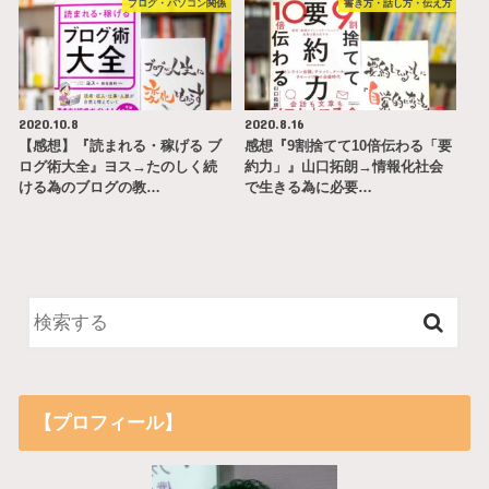
ブログ・パソコン関係
書き方・話し方・伝え方
2020.10.8
2020.8.16
【感想】『読まれる・稼げる ブ
感想『9割捨てて10倍伝わる「要
ログ術大全』ヨス→たのしく続
約力」』山口拓朗→情報化社会
ける為のブログの教…
で生きる為に必要…
【プロフィール】