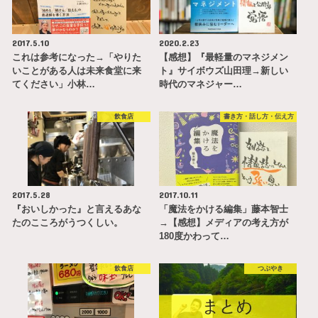
2017.5.10
2020.2.23
これは参考になった→「やりた
【感想】『最軽量のマネジメン
いことがある人は未来食堂に来
ト』サイボウズ山田理→新しい
てください」小林…
時代のマネジャー…
飲食店
書き方・話し方・伝え方
2017.5.28
2017.10.11
『おいしかった』と言えるあな
「魔法をかける編集」藤本智士
たのこころがうつくしい。
→【感想】メディアの考え方が
180度かわって…
飲食店
つぶやき