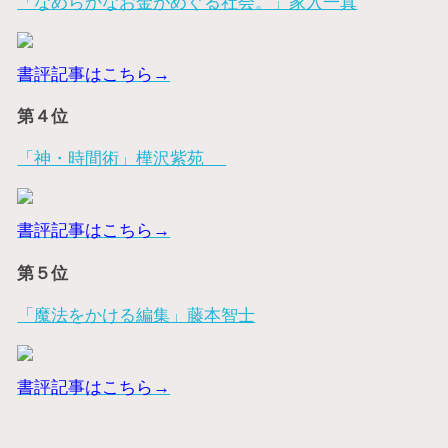
「なめらかなお金がめぐる社会。」家入一真
書評記事はこちら→
第４位
「神・時間術」樺沢紫苑
書評記事はこちら→
第５位
「魔法をかける編集」藤本智士
書評記事はこちら→