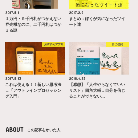
2017.5.1
2017.2.9
１万円・５千円札がつかえない
まとめ：ぼくが気になったツイ
券売機なのに、二千円札はつか
ート達
える謎
おすすめアプリ
自己啓発
2017.5.13
2018.4.23
これは使える！！新しい思考法
【感想】「人生やらなくていい
→「アウトラインプロセッシン
リスト」四角大輔→自分を信じ
グ入門」
ることができない…
ABOUT
この記事をかいた人