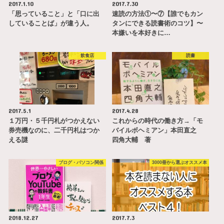
2017.1.10
2017.7.30
「思っていること」と「口に出
速読の方法①〜⑦【誰でもカン
していることば」が違う人。
タンにできる読書術のコツ】〜
本嫌いを本好きに…
飲食店
読書
2017.5.1
2017.4.28
１万円・５千円札がつかえない
これからの時代の働き方→「モ
券売機なのに、二千円札はつか
バイルボヘミアン」本田直之
える謎
四角大輔 著
ブログ・パソコン関係
3000冊から選ぶオススメ本
2018.12.27
2017.7.3