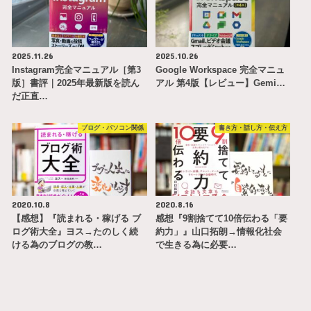
2025.11.26
2025.10.26
Instagram完全マニュアル［第3
Google Workspace 完全マニュ
版］書評｜2025年最新版を読ん
アル 第4版【レビュー】Gemi…
だ正直…
ブログ・パソコン関係
書き方・話し方・伝え方
2020.10.8
2020.8.16
【感想】『読まれる・稼げる ブ
感想『9割捨てて10倍伝わる「要
ログ術大全』ヨス→たのしく続
約力」』山口拓朗→情報化社会
ける為のブログの教…
で生きる為に必要…