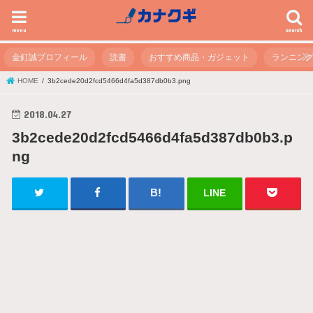
menu
search
金釘誠プロフィール
読書
おすすめ商品・ガジェット
ランニン
HOME
3b2cede20d2fcd5466d4fa5d387db0b3.png
2018.04.27
3b2cede20d2fcd5466d4fa5d387db0b3.p
ng
LINE