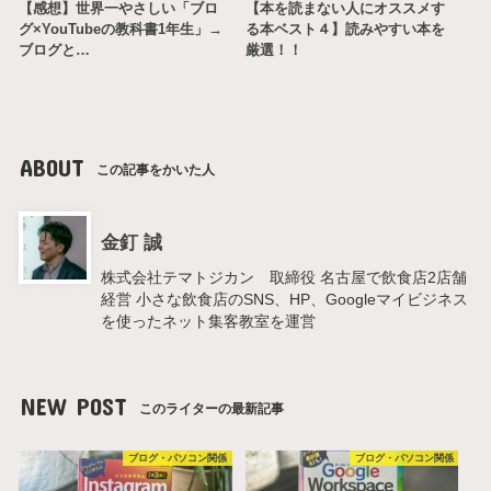
【感想】世界一やさしい「ブロ
【本を読まない人にオススメす
グ×YouTubeの教科書1年生」→
る本ベスト４】読みやすい本を
ブログと…
厳選！！
ABOUT
この記事をかいた人
金釘 誠
株式会社テマトジカン 取締役 名古屋で飲食店2店舗
経営 小さな飲食店のSNS、HP、Googleマイビジネス
を使ったネット集客教室を運営
NEW POST
このライターの最新記事
ブログ・パソコン関係
ブログ・パソコン関係