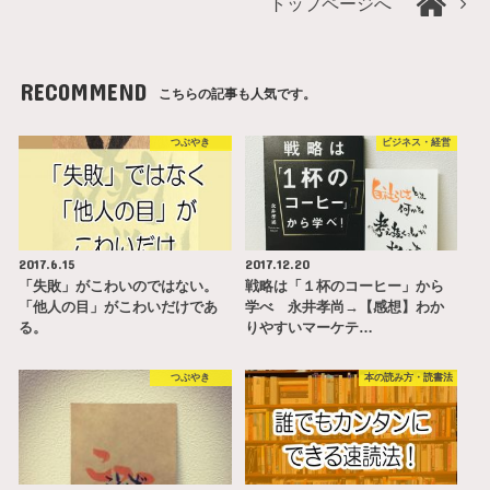
トップページへ
RECOMMEND
こちらの記事も人気です。
つぶやき
ビジネス・経営
2017.6.15
2017.12.20
「失敗」がこわいのではない。
戦略は「１杯のコーヒー」から
「他人の目」がこわいだけであ
学べ 永井孝尚→【感想】わか
る。
りやすいマーケテ…
つぶやき
本の読み方・読書法