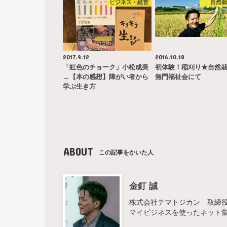
ビジネス・経営
自然
2017.9.12
2016.10.18
「虹色のチョーク」小松成美
初体験！稲刈り★自然
→【本の感想】障がい者から
無門福祉会にて
学ぶ生き方
ABOUT
この記事をかいた人
金釘 誠
株式会社テマトジカン 取締役 
マイビジネスを使ったネット