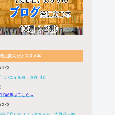
最近読んだオススメ本
第１位
「ソバニイルヨ」喜多川泰
書評記事はこちら→
第２位
漫画「君たちはどう生きるか」吉野源三郎