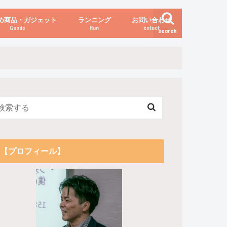
め商品・ガジェット
ランニング
お問い合わせ
Goods
Run
cotact
search
伝え方
他
関係
からだの変化（体重など）
【プロフィール】