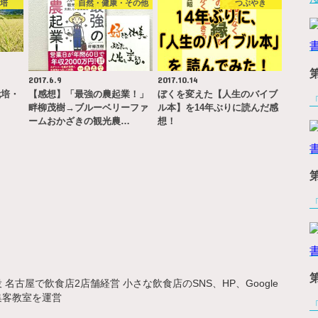
栽培
自然・健康・その他
つぶやき
2017.6.9
2017.10.14
栽培・
【感想】「最強の農起業！」
ぼくを変えた【人生のバイブ
畔柳茂樹→ブルーベリーファ
ル本】を14年ぶりに読んだ感
ームおかざきの観光農…
想！
名古屋で飲食店2店舗経営 小さな飲食店のSNS、HP、Google
集客教室を運営