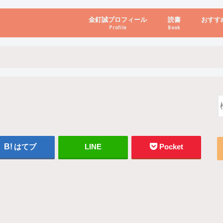
金釘誠プロフィール
読書
おすす
Profile
Book
ビジネス・経営
自己啓発
心理学・脳科学
書き方・話し方・
教育・リーダー
自然・健康・その
お金・投資・金融
ブログ・パソコン
はてブ
LINE
Pocket