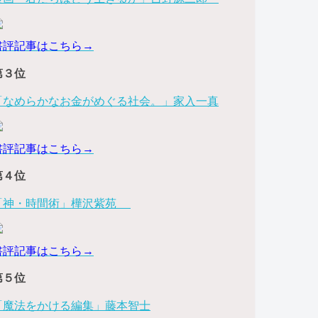
書評記事はこちら→
第３位
「なめらかなお金がめぐる社会。」家入一真
書評記事はこちら→
第４位
「神・時間術」樺沢紫苑
書評記事はこちら→
第５位
「魔法をかける編集」藤本智士