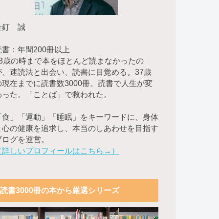
金釘 誠
読書：年間200冊以上
23歳の時まで本をほとんど読まなかったの
が、速読法と出会い、読書に目覚める。37歳
の現在までに読書数3000冊。読書で人生が変
わった。「ことば」で救われた。
「食」「運動」「睡眠」をキーワードに、身体
と心の健康を追求し、本当のしあわせを目指す
ブログを運営。
（詳しいプロフィールはこちら→）
読書3000冊の本から厳選シリーズ