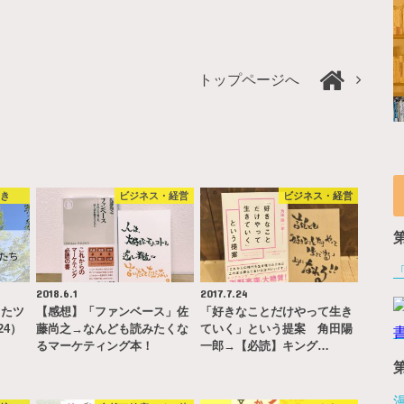
トップページへ
やき
ビジネス・経営
ビジネス・経営
2018.6.1
2017.7.24
ったツ
【感想】「ファンベース」佐
「好きなことだけやって生き
24）
藤尚之→なんども読みたくな
ていく」という提案 角田陽
るマーケティング本！
一郎→【必読】キング…