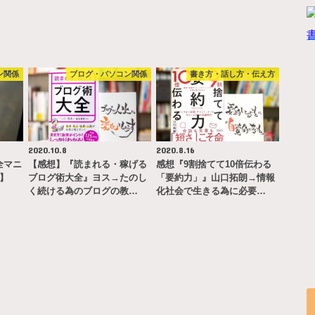
ン関係
ブログ・パソコン関係
書き方・話し方・伝え方
2020.10.8
2020.8.16
完全マニ
【感想】『読まれる・稼げる
感想『9割捨てて10倍伝わる
ー】
ブログ術大全』ヨス→たのし
「要約力」』山口拓朗→情報
く続ける為のブログの教…
化社会で生きる為に必要…