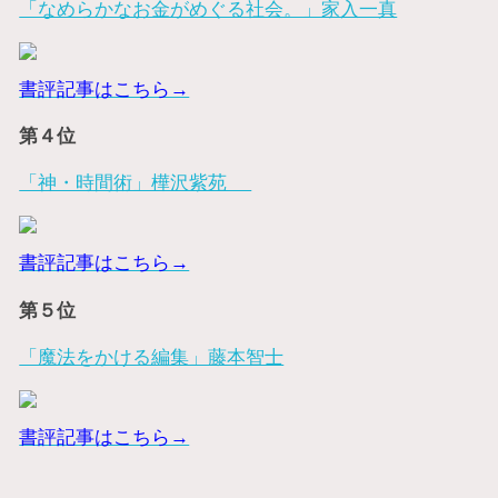
「なめらかなお金がめぐる社会。」家入一真
書評記事はこちら→
第４位
「神・時間術」樺沢紫苑
書評記事はこちら→
第５位
「魔法をかける編集」藤本智士
書評記事はこちら→