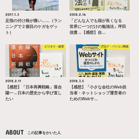
2017.1.3
2018.2.16
足指の付け根が痛い……（ラン
「どんな人でも頭が良くなる
ニングで２個目のケガをゲッ
世界に一つだけの勉強法」坪田
ト）
信貴→【感想】自…
ビジネス・経営
ブログ・パソコン関係
2018.2.11
2018.3.5
【感想】「日本再興戦略」落合
【感想】「小さな会社のWeb担
陽一→日本の歴史から学び直し
当者・ネットショップ運営者の
たい
ためのWebサ…
ABOUT
この記事をかいた人