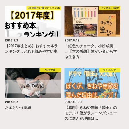
3000冊から選ぶオススメ本
ビジネス・経営
2018.1.3
2017.9.12
【2017年まとめ】おすすめ本ラ
「虹色のチョーク」小松成美
ンキング→どれも読みやすい本
→【本の感想】障がい者から学
ぶ生き方
つぶやき
ランニング
2017.2.3
2017.10.20
お金という呪縛
【感想】きねや無敵『陸王』の
モデル！僕がランニングシュー
ズに選んだ理由は…