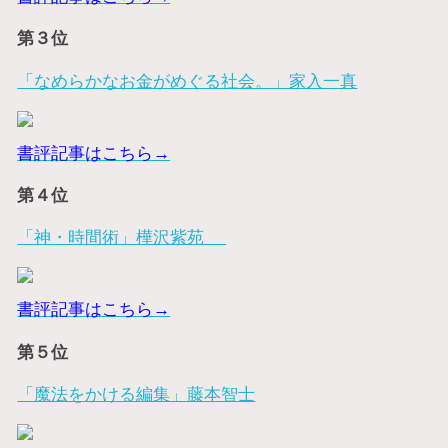
第３位
「なめらかなお金がめぐる社会。」家入一真
書評記事はこちら→
第４位
「神・時間術」樺沢紫苑
書評記事はこちら→
第５位
「魔法をかける編集」藤本智士