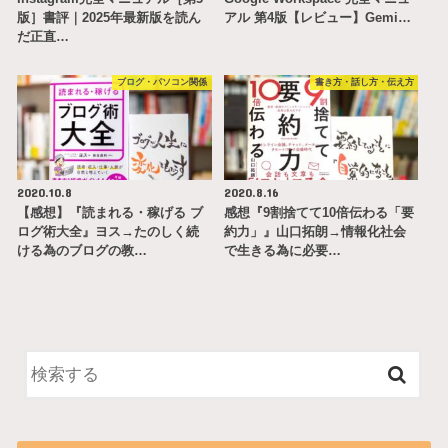
版］書評｜2025年最新版を読ん
アル 第4版【レビュー】Gemi…
だ正直…
ブログ・パソコン関係
書き方・話し方・伝え方
2020.10.8
2020.8.16
【感想】『読まれる・稼げる ブ
感想『9割捨てて10倍伝わる「要
ログ術大全』ヨス→たのしく続
約力」』山口拓朗→情報化社会
ける為のブログの教…
で生きる為に必要…