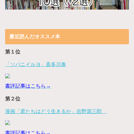
最近読んだオススメ本
第１位
「ソバニイルヨ」喜多川泰
書評記事はこちら→
第２位
漫画「君たちはどう生きるか」吉野源三郎
書評記事はこちら→