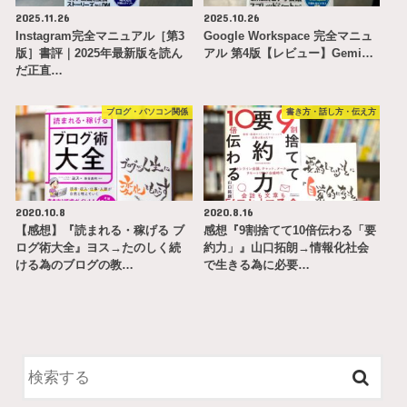
2025.11.26
2025.10.26
Instagram完全マニュアル［第3
Google Workspace 完全マニュ
版］書評｜2025年最新版を読ん
アル 第4版【レビュー】Gemi…
だ正直…
ブログ・パソコン関係
書き方・話し方・伝え方
2020.10.8
2020.8.16
【感想】『読まれる・稼げる ブ
感想『9割捨てて10倍伝わる「要
ログ術大全』ヨス→たのしく続
約力」』山口拓朗→情報化社会
ける為のブログの教…
で生きる為に必要…