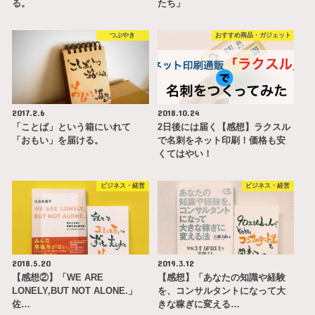
る。
たち」
つぶやき
おすすめ商品・ガジェット
2017.2.6
2018.10.24
「ことば」という箱にいれて
2日後には届く【感想】ラクスル
「おもい」を届ける。
で名刺をネット印刷！価格も安
くてはやい！
ビジネス・経営
ビジネス・経営
2018.5.20
2019.3.12
【感想②】「WE ARE
【感想】「あなたの知識や経験
LONELY,BUT NOT ALONE.」
を、コンサルタントになって大
佐…
きな稼ぎに変える…