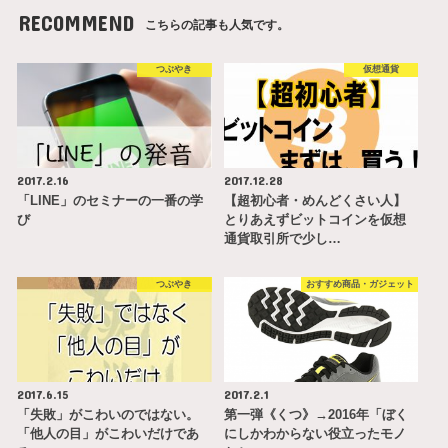
RECOMMEND
こちらの記事も人気です。
つぶやき
仮想通貨
2017.2.16
2017.12.28
「LINE」のセミナーの一番の学
【超初心者・めんどくさい人】
び
とりあえずビットコインを仮想
通貨取引所で少し…
つぶやき
おすすめ商品・ガジェット
2017.6.15
2017.2.1
「失敗」がこわいのではない。
第一弾《くつ》→2016年「ぼく
「他人の目」がこわいだけであ
にしかわからない役立ったモノ