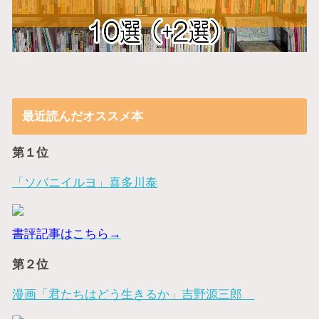
最近読んだオススメ本
第１位
「ソバニイルヨ」喜多川泰
書評記事はこちら→
第２位
漫画「君たちはどう生きるか」吉野源三郎