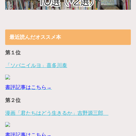
最近読んだオススメ本
第１位
「ソバニイルヨ」喜多川泰
書評記事はこちら→
第２位
漫画「君たちはどう生きるか」吉野源三郎
書評記事はこちら→