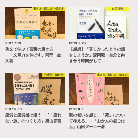
書き方・話し方・伝え方
自己啓発
2017.7.19
2019.5.23
例文で学ぶ！言葉の磨き方
【感想】「苦しかったときの話
→「文章力を伸ばす」阿部 紘
をしようか」森岡毅→自分と向
久著
き合う時間がもて…
心理学・脳科学
書き方・話し方・伝え方
2017.6.30
2017.8.6
疲労と疲労感は違う→『「疲れ
親の老いを感じ、「死」につい
ない脳」のつくり方』築山節著
て考える。→「おかんの昼ごは
ん」山田ズーニー著