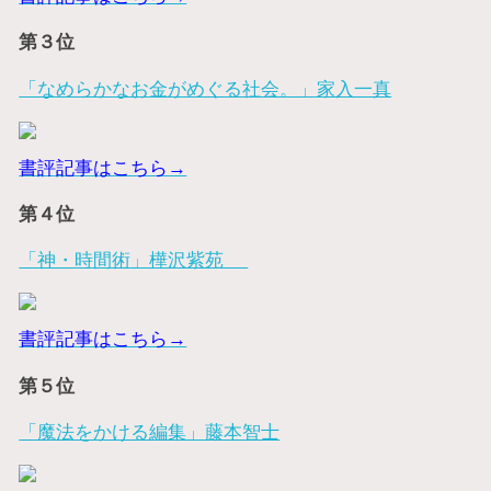
第３位
「なめらかなお金がめぐる社会。」家入一真
書評記事はこちら→
第４位
「神・時間術」樺沢紫苑
書評記事はこちら→
第５位
「魔法をかける編集」藤本智士