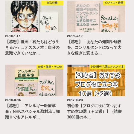
自己啓発
ビジネス・経営
2018.1.17
2019.3.12
【感想】漫画「君たちはどう生
【感想】「あなたの知識や経験
きるか」→オススメ本！自分の
を、コンサルタントになって大
意識できていなか…
きな稼ぎに変える…
自然・健康・その他
3000冊から選ぶオススメ本
2018.8.16
2017.8.24
【感想】「アレルギー医療革
初心者【ブログに役に立つおす
命」NHKスペシャル取材班→知
すめ本10選（＋２選）】（読書
識０でもアレルギ…
3000冊の本…