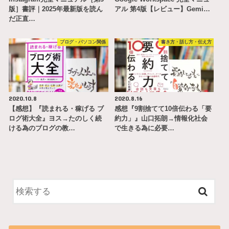
版］書評｜2025年最新版を読ん
アル 第4版【レビュー】Gemi…
だ正直…
ブログ・パソコン関係
書き方・話し方・伝え方
2020.10.8
2020.8.16
【感想】『読まれる・稼げる ブ
感想『9割捨てて10倍伝わる「要
ログ術大全』ヨス→たのしく続
約力」』山口拓朗→情報化社会
ける為のブログの教…
で生きる為に必要…