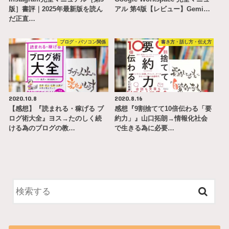
版］書評｜2025年最新版を読ん
アル 第4版【レビュー】Gemi…
だ正直…
ブログ・パソコン関係
書き方・話し方・伝え方
2020.10.8
2020.8.16
【感想】『読まれる・稼げる ブ
感想『9割捨てて10倍伝わる「要
ログ術大全』ヨス→たのしく続
約力」』山口拓朗→情報化社会
ける為のブログの教…
で生きる為に必要…