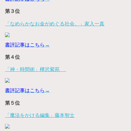
第３位
「なめらかなお金がめぐる社会。」家入一真
書評記事はこちら→
第４位
「神・時間術」樺沢紫苑
書評記事はこちら→
第５位
「魔法をかける編集」藤本智士