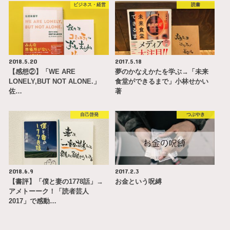
ビジネス・経営
読書
2018.5.20
2017.5.18
【感想②】「WE ARE
夢のかなえかたを学ぶ→「未来
LONELY,BUT NOT ALONE.」
食堂ができるまで」小林せかい
佐…
著
自己啓発
つぶやき
2018.6.9
2017.2.3
【書評】「僕と妻の1778話」→
お金という呪縛
アメトーーク！「読者芸人
2017」で感動…