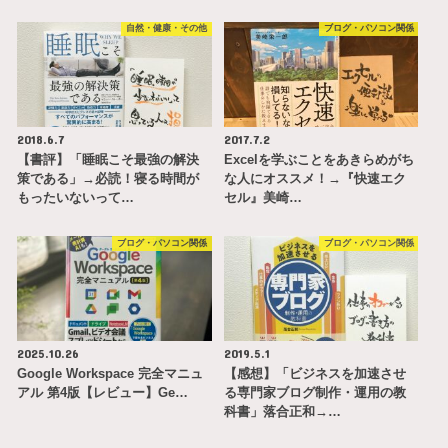
自然・健康・その他
ブログ・パソコン関係
2018.6.7
2017.7.2
【書評】「睡眠こそ最強の解決
Excelを学ぶことをあきらめがち
策である」→必読！寝る時間が
な人にオススメ！→『快速エク
もったいないって…
セル』美崎…
ブログ・パソコン関係
ブログ・パソコン関係
2025.10.26
2019.5.1
Google Workspace 完全マニュ
【感想】「ビジネスを加速させ
アル 第4版【レビュー】Ge…
る専門家ブログ制作・運用の教
科書」落合正和→…