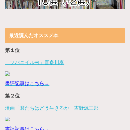
最近読んだオススメ本
第１位
「ソバニイルヨ」喜多川泰
書評記事はこちら→
第２位
漫画「君たちはどう生きるか」吉野源三郎
書評記事はこちら→