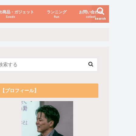
め商品・ガジェット
ランニング
お問い合わせ
Goods
Run
cotact
search
伝え方
他
関係
からだの変化（体重など）
【プロフィール】