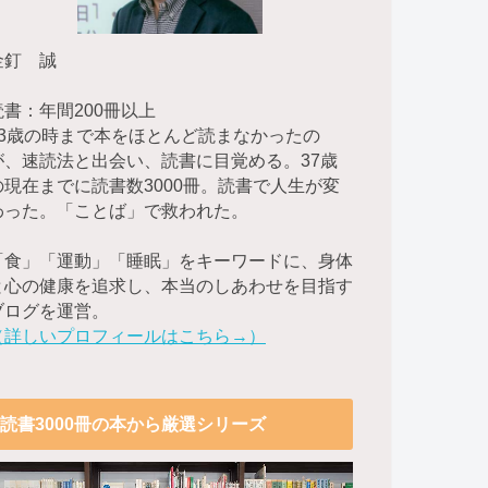
金釘 誠
読書：年間200冊以上
23歳の時まで本をほとんど読まなかったの
が、速読法と出会い、読書に目覚める。37歳
の現在までに読書数3000冊。読書で人生が変
わった。「ことば」で救われた。
「食」「運動」「睡眠」をキーワードに、身体
と心の健康を追求し、本当のしあわせを目指す
ブログを運営。
（詳しいプロフィールはこちら→）
読書3000冊の本から厳選シリーズ