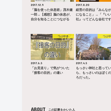
2017.12.9
2017.8.20
「脳を使った休息術」茂木健
経営の目的は「みんな
一郎→【感想】脳の休息が、
になること」→「『い
自分を知ることにつながる
社』ってどんな会社で
つぶやき
つぶ
2017.6.5
2017.4.5
「お見送り」で気がついた
もっさい神社と思って
「接客の目的」の違い
ら、もっさいのはぼく
ろだった。
ABOUT
この記事をかいた人