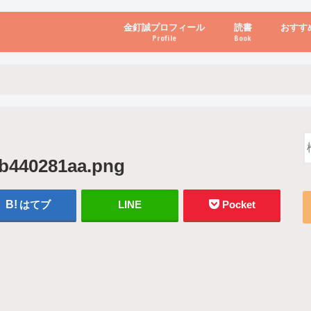
金釘誠プロフィール
読書
おすす
Profile
Book
ビジネス・経営
自己啓発
心理学・脳科学
書き方・話し方・
教育・リーダー
自然・健康・その
お金・投資・金融
ブログ・パソコン
b440281aa.png
はてブ
LINE
Pocket