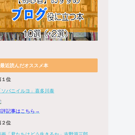
最近読んだオススメ本
第１位
「ソバニイルヨ」喜多川泰
書評記事はこちら→
第２位
漫画「君たちはどう生きるか」吉野源三郎