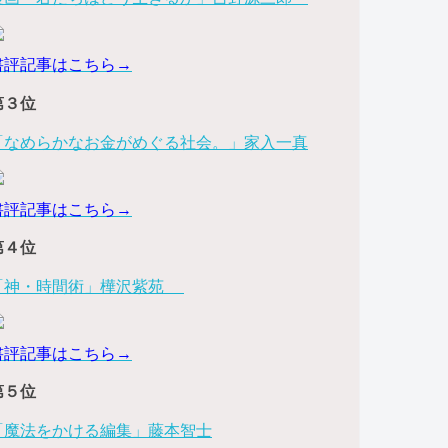
書評記事はこちら→
第３位
「なめらかなお金がめぐる社会。」家入一真
書評記事はこちら→
第４位
「神・時間術」樺沢紫苑
書評記事はこちら→
第５位
「魔法をかける編集」藤本智士