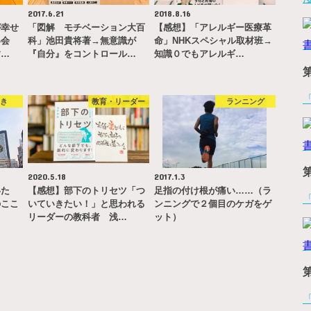
2017.6.21
2018.8.16
が幸せ
「図解 モチベーション大百
【感想】「アレルギー医療革
い会
科」池田貴将著→無意識が
命」NHKスペシャル取材班→
す…
『自分』をコントロール…
知識０でもアレルギ…
やき
教育・リーダー
ランニング
2020.5.18
2017.1.3
いた
【感想】部下のトリセツ「つ
足指の付け根が痛い……（ラ
のここ
いていきたい！」と思われる
ンニングで２個目のケガをゲ
リーダーの教科者 浅…
ット）