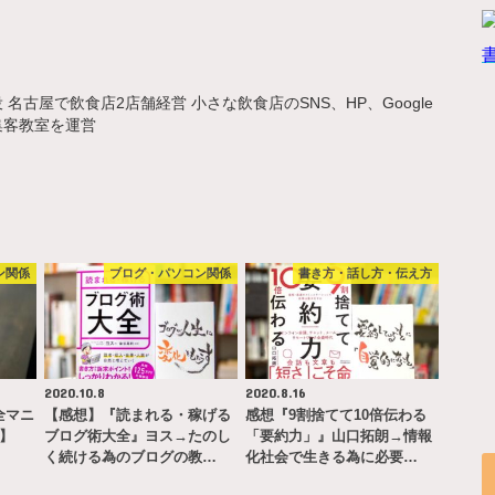
名古屋で飲食店2店舗経営 小さな飲食店のSNS、HP、Google
集客教室を運営
ン関係
ブログ・パソコン関係
書き方・話し方・伝え方
2020.10.8
2020.8.16
完全マニ
【感想】『読まれる・稼げる
感想『9割捨てて10倍伝わる
ー】
ブログ術大全』ヨス→たのし
「要約力」』山口拓朗→情報
く続ける為のブログの教…
化社会で生きる為に必要…