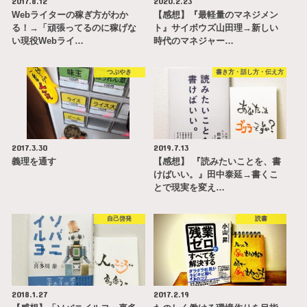
2017.8.12
2020.2.23
Webライターの稼ぎ方がわか
【感想】『最軽量のマネジメン
る！→「頑張ってるのに稼げな
ト』サイボウズ山田理→新しい
い現役Webライ…
時代のマネジャー…
つぶやき
書き方・話し方・伝え方
2017.3.30
2019.7.13
義理を通す
【感想】 『読みたいことを、書
けばいい。』田中泰延→書くこ
とで現実を変え…
自己啓発
読書
2018.1.27
2017.2.19