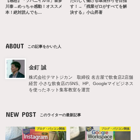
【感想】「ソバニイルヨ」喜多
たのしく働ける環境作りを目指
川泰→めっちゃ感動！オススメ
す！→「残業ゼロがすべてを解
本！絶対読んでも…
決する」小山昇著
ABOUT
この記事をかいた人
金釘 誠
株式会社テマトジカン 取締役 名古屋で飲食店2店舗
経営 小さな飲食店のSNS、HP、Googleマイビジネス
を使ったネット集客教室を運営
NEW POST
このライターの最新記事
ブログ・パソコン関係
ブログ・パソコン関係