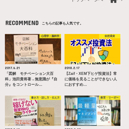
RECOMMEND
こちらの記事も人気です。
心理学・脳科学
仮想通貨
2017.6.21
2018.2.17
「図解 モチベーション大百
【Zaif・XEM下ヒゲ投資法】常
科」池田貴将著→無意識が『自
に価格を見ることができない人
分』をコントロール…
におすすめ…
書き方・話し方・伝え方
教育・リーダー