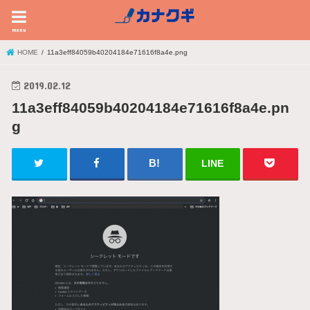
menu
HOME
11a3eff84059b40204184e71616f8a4e.png
2019.02.12
11a3eff84059b40204184e71616f8a4e.pn
g
LINE