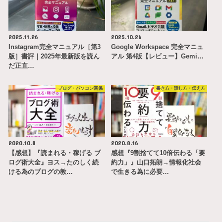
2025.11.26
2025.10.26
Instagram完全マニュアル［第3
Google Workspace 完全マニュ
版］書評｜2025年最新版を読ん
アル 第4版【レビュー】Gemi…
だ正直…
ブログ・パソコン関係
書き方・話し方・伝え方
2020.10.8
2020.8.16
【感想】『読まれる・稼げる ブ
感想『9割捨てて10倍伝わる「要
ログ術大全』ヨス→たのしく続
約力」』山口拓朗→情報化社会
ける為のブログの教…
で生きる為に必要…