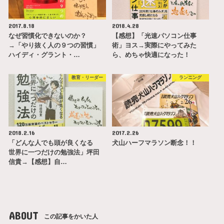
2017.8.18
2018.4.28
なぜ習慣化できないのか？
【感想】「光速パソコン仕事
→「やり抜く人の９つの習慣」
術」ヨス→実際にやってみた
ハイディ・グラント・…
ら、めちゃ快適になった！
教育・リーダー
ランニング
2018.2.16
2017.2.26
「どんな人でも頭が良くなる
犬山ハーフマラソン断念！！
世界に一つだけの勉強法」坪田
信貴→【感想】自…
ABOUT
この記事をかいた人