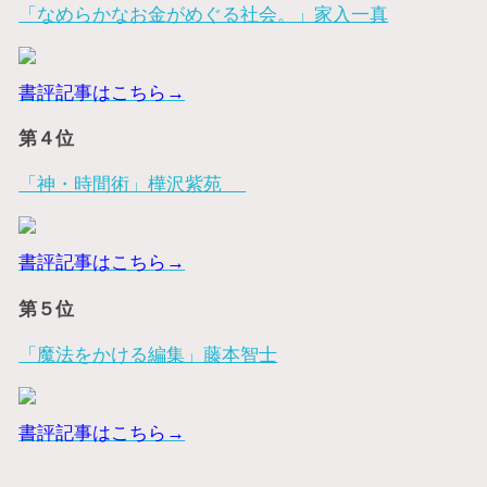
「なめらかなお金がめぐる社会。」家入一真
書評記事はこちら→
第４位
「神・時間術」樺沢紫苑
書評記事はこちら→
第５位
「魔法をかける編集」藤本智士
書評記事はこちら→