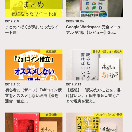
2017.2.9
2025.10.26
まとめ：ぼくが気になったツイ
Google Workspace 完全マニュ
ート達
アル 第4版【レビュー】Ge…
仮想通貨
書き方・話し方・伝え方
2018.1.30
2019.7.13
初心者に（ザイフ）Zaifコイン積
【感想】 『読みたいことを、書
立をオススメしない理由【仮想
けばいい。』田中泰延→書くこ
通貨 積立…
とで現実を変え…
自己啓発
ブログ・パソコン関係