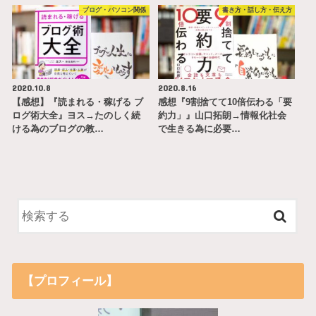
ブログ・パソコン関係
書き方・話し方・伝え方
2020.10.8
2020.8.16
【感想】『読まれる・稼げる ブ
感想『9割捨てて10倍伝わる「要
ログ術大全』ヨス→たのしく続
約力」』山口拓朗→情報化社会
ける為のブログの教…
で生きる為に必要…
【プロフィール】