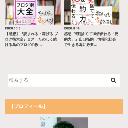
2020.10.8
2020.8.16
【感想】『読まれる・稼げる ブ
感想『9割捨てて10倍伝わる「要
ログ術大全』ヨス→たのしく続
約力」』山口拓朗→情報化社会
ける為のブログの教…
で生きる為に必要…
【プロフィール】