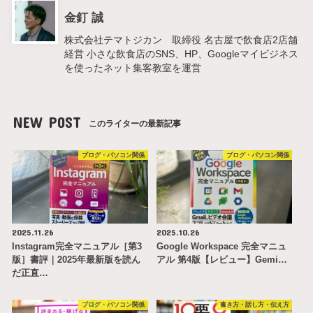
金釘 誠
株式会社テマトジカン 取締役 名古屋で飲食店2店舗
経営 小さな飲食店のSNS、HP、Googleマイビジネス
を使ったネット集客教室を運営
NEW POST
このライターの最新記事
ブログ・パソコン関係
ブログ・パソコン関係
2025.11.26
2025.10.26
Instagram完全マニュアル［第3
Google Workspace 完全マニュ
版］書評｜2025年最新版を読ん
アル 第4版【レビュー】Gemi…
だ正直…
ブログ・パソコン関係
書き方・話し方・伝え方