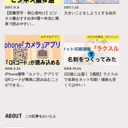
2017.11.8
2017.1.25
【読書苦手・初心者向け】ビジ
大きいことをしようとする自分
ネス書おすすめ本4選〜本当に簡
単で読みやすい…
おすすめアプリ
おすすめ商品・ガジェット
2018.2.24
2018.10.24
iPhone標準「カメラ」アプリで
2日後には届く【感想】ラクスル
QRコードが簡単に読み込むこと
で名刺をネット印刷！価格も安
ができる…
くてはやい！
ABOUT
この記事をかいた人