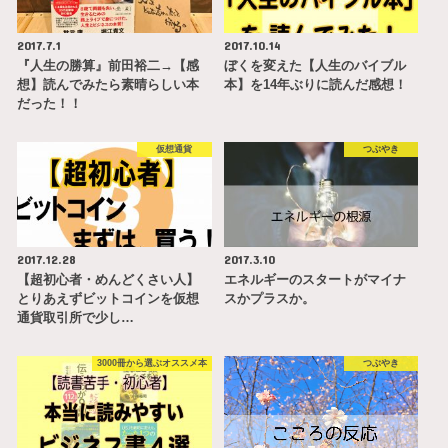
2017.7.1
2017.10.14
『人生の勝算』前田裕二→【感
ぼくを変えた【人生のバイブル
想】読んでみたら素晴らしい本
本】を14年ぶりに読んだ感想！
だった！！
仮想通貨
つぶやき
2017.12.28
2017.3.10
【超初心者・めんどくさい人】
エネルギーのスタートがマイナ
とりあえずビットコインを仮想
スかプラスか。
通貨取引所で少し…
3000冊から選ぶオススメ本
つぶやき