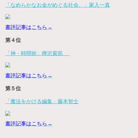
「なめらかなお金がめぐる社会。」家入一真
書評記事はこちら→
第４位
「神・時間術」樺沢紫苑
書評記事はこちら→
第５位
「魔法をかける編集」藤本智士
書評記事はこちら→