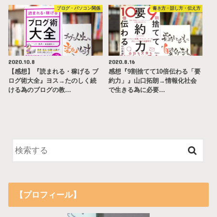
ブログ・パソコン関係
書き方・話し方・伝え方
2020.10.8
2020.8.16
【感想】『読まれる・稼げる ブ
感想『9割捨てて10倍伝わる「要
ログ術大全』ヨス→たのしく続
約力」』山口拓朗→情報化社会
ける為のブログの教…
で生きる為に必要…
【プロフィール】