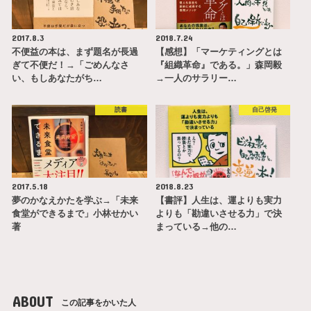
2017.8.3
2018.7.24
不便益の本は、まず題名が長過
【感想】「マーケティングとは
ぎて不便だ！→「ごめんなさ
『組織革命』である。」森岡毅
い、もしあなたがち…
→一人のサラリー…
読書
自己啓発
2017.5.18
2018.8.23
夢のかなえかたを学ぶ→「未来
【書評】人生は、運よりも実力
食堂ができるまで」小林せかい
よりも「勘違いさせる力」で決
著
まっている→他の…
ABOUT
この記事をかいた人