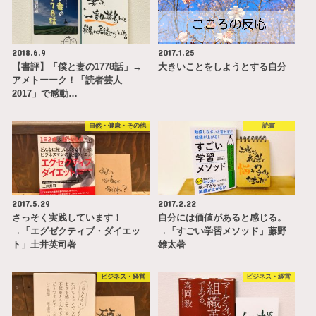
2018.6.9
2017.1.25
【書評】「僕と妻の1778話」→
大きいことをしようとする自分
アメトーーク！「読者芸人
2017」で感動…
自然・健康・その他
読書
2017.5.29
2017.2.22
さっそく実践しています！
自分には価値があると感じる。
→「エグゼクティブ・ダイエッ
→「すごい学習メソッド」藤野
ト」土井英司著
雄太著
ビジネス・経営
ビジネス・経営