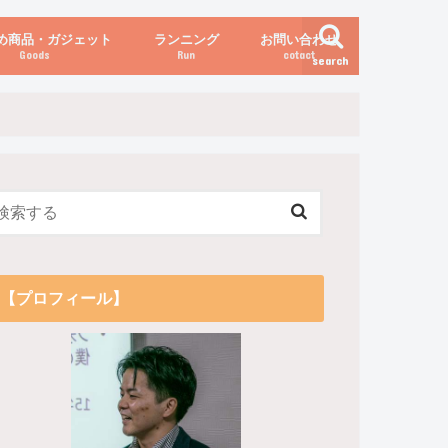
め商品・ガジェット
ランニング
お問い合わせ
Goods
Run
cotact
search
伝え方
他
関係
からだの変化（体重など）
【プロフィール】