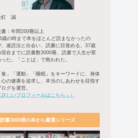
金釘 誠
読書：年間200冊以上
23歳の時まで本をほとんど読まなかったの
が、速読法と出会い、読書に目覚める。37歳
の現在までに読書数3000冊。読書で人生が変
わった。「ことば」で救われた。
「食」「運動」「睡眠」をキーワードに、身体
と心の健康を追求し、本当のしあわせを目指す
ブログを運営。
（詳しいプロフィールはこちら→）
読書3000冊の本から厳選シリーズ