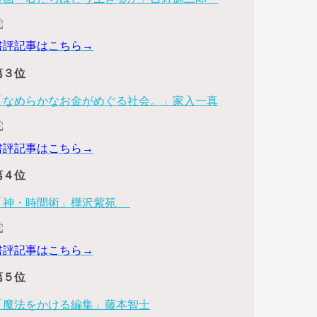
書評記事はこちら→
第３位
「なめらかなお金がめぐる社会。」家入一真
書評記事はこちら→
第４位
「神・時間術」樺沢紫苑
書評記事はこちら→
第５位
「魔法をかける編集」藤本智士