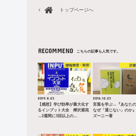
トップページへ
RECOMMEND
こちらの記事も人気です。
情報整理・実用
読
2019.8.23
2016.12.23
【感想】学び効率が最大化す
言葉を学ぶ→『あなた
るインプット大全 樺沢紫苑
なぜ「通じない」のか
→2週間に3回以上の…
ズーニー著