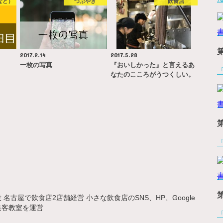
など）
つぶやき
飲食店
2017.2.14
2017.5.28
一枚の写真
『おいしかった』と言えるあ
なたのこころがうつくしい。
名古屋で飲食店2店舗経営 小さな飲食店のSNS、HP、Google
集客教室を運営