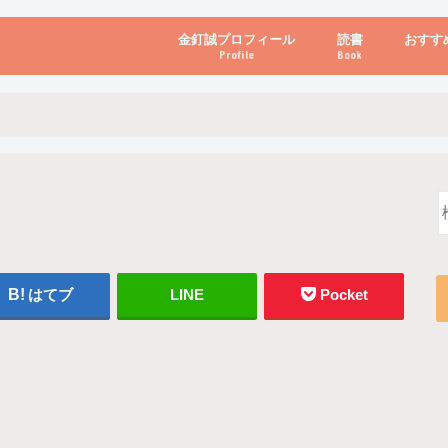
金釘誠プロフィール
読書
おすす
Profile
Book
ビジネス・経営
自己啓発
心理学・脳科学
書き方・話し方・
教育・リーダー
自然・健康・その
お金・投資・金融
ブログ・パソコン
はてブ
LINE
Pocket