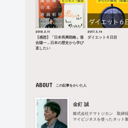
ビジネス・経営
からだの変化（体重
2018.2.11
2017.5.14
【感想】「日本再興戦略」落
ダイエット６日目
合陽一→日本の歴史から学び
直したい
ABOUT
この記事をかいた人
金釘 誠
株式会社テマトジカン 取締役 
マイビジネスを使ったネット