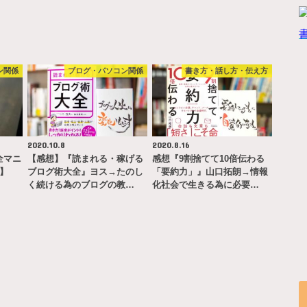
ン関係
ブログ・パソコン関係
書き方・話し方・伝え方
2020.10.8
2020.8.16
完全マニ
【感想】『読まれる・稼げる
感想『9割捨てて10倍伝わる
ー】
ブログ術大全』ヨス→たのし
「要約力」』山口拓朗→情報
く続ける為のブログの教…
化社会で生きる為に必要…