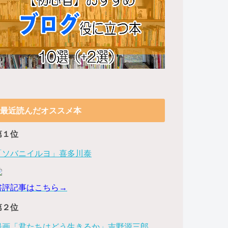
最近読んだオススメ本
第１位
「ソバニイルヨ」喜多川泰
書評記事はこちら→
第２位
漫画「君たちはどう生きるか」吉野源三郎