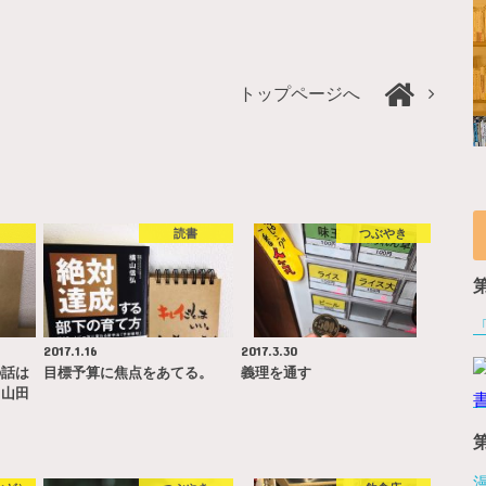
トップページへ
書
読書
つぶやき
2017.1.16
2017.3.30
の話は
目標予算に焦点をあてる。
義理を通す
』山田