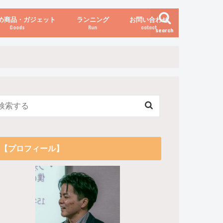
め商品・ガジェット
ランニング
お問い合わせ
Goods
Run
cotact
search
伝え方
他
関係
からだの変化（体重など）
【プロフィール】