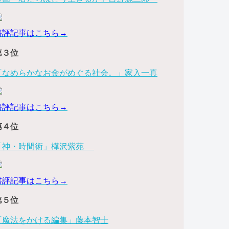
書評記事はこちら→
第３位
「なめらかなお金がめぐる社会。」家入一真
書評記事はこちら→
第４位
「神・時間術」樺沢紫苑
書評記事はこちら→
第５位
「魔法をかける編集」藤本智士