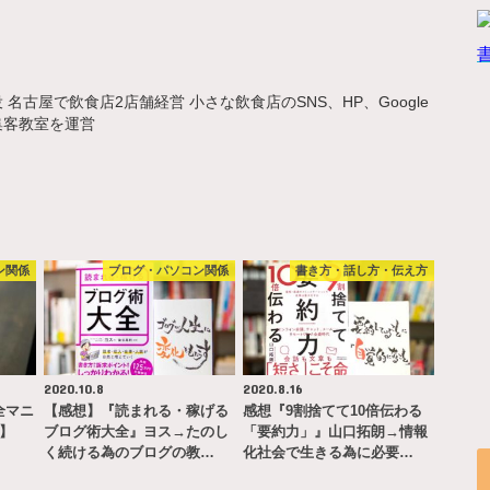
名古屋で飲食店2店舗経営 小さな飲食店のSNS、HP、Google
集客教室を運営
ン関係
ブログ・パソコン関係
書き方・話し方・伝え方
2020.10.8
2020.8.16
完全マニ
【感想】『読まれる・稼げる
感想『9割捨てて10倍伝わる
ー】
ブログ術大全』ヨス→たのし
「要約力」』山口拓朗→情報
く続ける為のブログの教…
化社会で生きる為に必要…