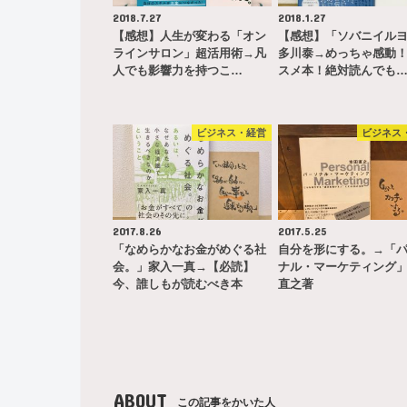
2018.7.27
2018.1.27
【感想】人生が変わる「オン
【感想】「ソバニイル
ラインサロン」超活用術→凡
多川泰→めっちゃ感動
人でも影響力を持つこ…
スメ本！絶対読んでも
ビジネス・経営
ビジネス
2017.8.26
2017.5.25
「なめらかなお金がめぐる社
自分を形にする。→「
会。」家入一真→【必読】
ナル・マーケティング
今、誰しもが読むべき本
直之著
ABOUT
この記事をかいた人