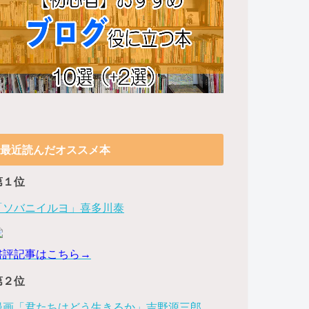
最近読んだオススメ本
第１位
「ソバニイルヨ」喜多川泰
書評記事はこちら→
第２位
漫画「君たちはどう生きるか」吉野源三郎