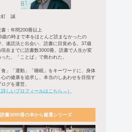
金釘 誠
読書：年間200冊以上
23歳の時まで本をほとんど読まなかったの
が、速読法と出会い、読書に目覚める。37歳
の現在までに読書数3000冊。読書で人生が変
わった。「ことば」で救われた。
「食」「運動」「睡眠」をキーワードに、身体
と心の健康を追求し、本当のしあわせを目指す
ブログを運営。
（詳しいプロフィールはこちら→）
読書3000冊の本から厳選シリーズ