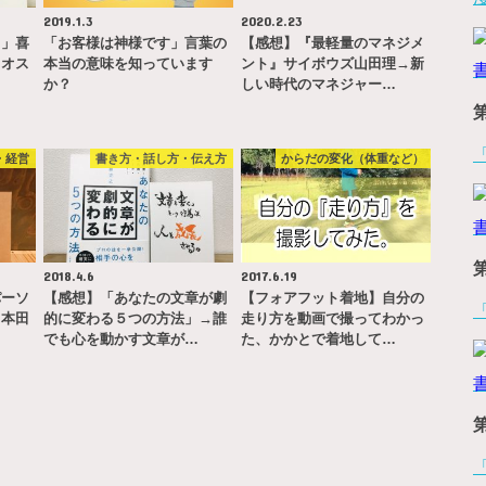
2019.1.3
2020.2.23
ヨ」喜
「お客様は神様です」言葉の
【感想】『最軽量のマネジメ
！オス
本当の意味を知っています
ント』サイボウズ山田理→新
…
か？
しい時代のマネジャー…
・経営
書き方・話し方・伝え方
からだの変化（体重など）
2018.4.6
2017.6.19
パーソ
【感想】「あなたの文章が劇
【フォアフット着地】自分の
」本田
的に変わる５つの方法」→誰
走り方を動画で撮ってわかっ
でも心を動かす文章が…
た、かかとで着地して…