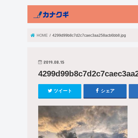
HOME
4299d99b8c7d2c7caec3aa258acb6bb8.jpg
2019.08.15
4299d99b8c7d2c7caec3aa2
ツイート
シェア