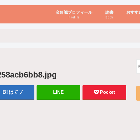
金釘誠プロフィール
読書
おすす
Profile
Book
ビジネス・経営
自己啓発
心理学・脳科学
書き方・話し方・
教育・リーダー
自然・健康・その
お金・投資・金融
ブログ・パソコン
58acb6bb8.jpg
はてブ
LINE
Pocket