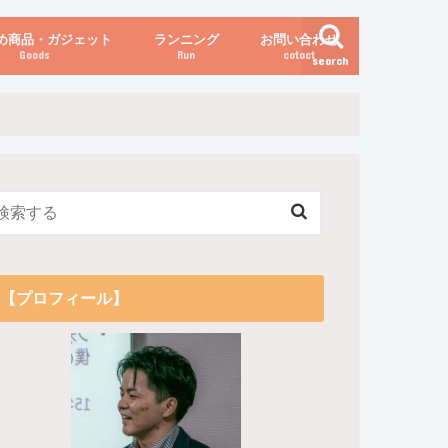
め商品・ガジェット
ランニング
お問い合わせ
Goods
Run
cotact
search
伝え方
他
関係
からだの変化（体重など）
【プロフィール】