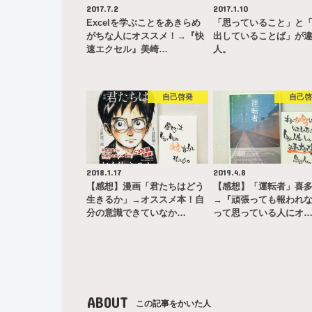
2017.7.2
2017.1.10
Excelを学ぶことをあきらめ
「思っていること」と
がちな人にオススメ！→『快
出していることば」が
速エクセル』美崎…
人。
自己啓発
自己
2018.1.17
2019.4.8
【感想】漫画「君たちはどう
【感想】「運転者」喜
生きるか」→オススメ本！自
→『頑張っても報われ
分の意識できていなか…
って思っている人にオ
ABOUT
この記事をかいた人