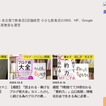
名古屋で飲食店2店舗経営 小さな飲食店のSNS、HP、Google
集客教室を運営
ン関係
ブログ・パソコン関係
書き方・話し方・伝え方
2020.10.8
2020.8.16
完全マニ
【感想】『読まれる・稼げる
感想『9割捨てて10倍伝わる
ー】
ブログ術大全』ヨス→たのし
「要約力」』山口拓朗→情報
く続ける為のブログの教…
化社会で生きる為に必要…