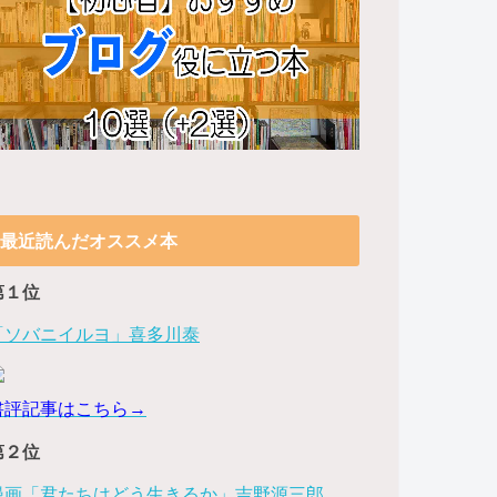
最近読んだオススメ本
第１位
「ソバニイルヨ」喜多川泰
書評記事はこちら→
第２位
漫画「君たちはどう生きるか」吉野源三郎