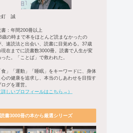
金釘 誠
読書：年間200冊以上
23歳の時まで本をほとんど読まなかったの
が、速読法と出会い、読書に目覚める。37歳
の現在までに読書数3000冊。読書で人生が変
わった。「ことば」で救われた。
「食」「運動」「睡眠」をキーワードに、身体
と心の健康を追求し、本当のしあわせを目指す
ブログを運営。
（詳しいプロフィールはこちら→）
読書3000冊の本から厳選シリーズ