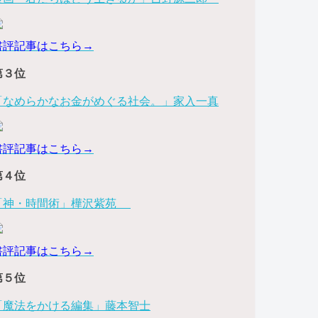
書評記事はこちら→
第３位
「なめらかなお金がめぐる社会。」家入一真
書評記事はこちら→
第４位
「神・時間術」樺沢紫苑
書評記事はこちら→
第５位
「魔法をかける編集」藤本智士