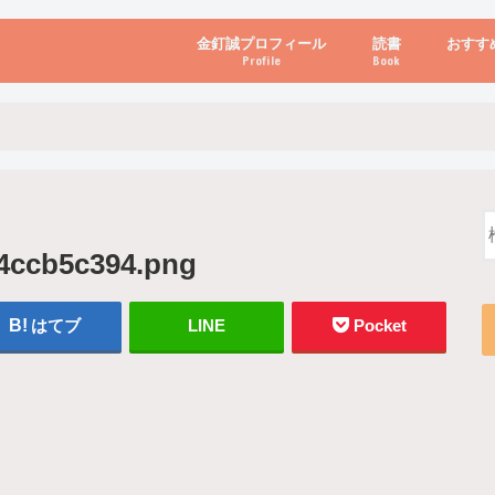
金釘誠プロフィール
読書
おすす
Profile
Book
ビジネス・経営
自己啓発
心理学・脳科学
書き方・話し方・
教育・リーダー
自然・健康・その
お金・投資・金融
ブログ・パソコン
4ccb5c394.png
はてブ
LINE
Pocket