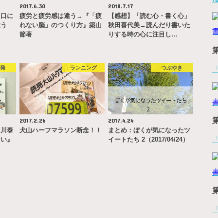
2017.6.30
2018.7.17
「口に
疲労と疲労感は違う→『「疲
【感想】「読む心・書く心」
違う
れない脳」のつくり方』築山
秋田喜代美→読んだり書いた
節著
りする時の心に注目し…
啓発
ランニング
つぶやき
2017.2.26
2017.4.24
多川泰
犬山ハーフマラソン断念！！
まとめ：ぼくが気になったツ
ない』
イートたち 2（2017/04/24）
…