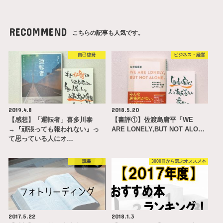
RECOMMEND
こちらの記事も人気です。
自己啓発
ビジネス・経営
2019.4.8
2018.5.20
【感想】「運転者」喜多川泰
【書評①】佐渡島庸平「WE
→『頑張っても報われない』っ
ARE LONELY,BUT NOT ALO…
て思っている人にオ…
読書
3000冊から選ぶオススメ本
2017.5.22
2018.1.3