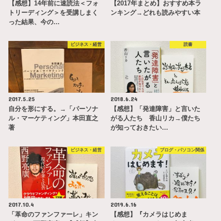
【感想】14年前に速読法＜フォ
【2017年まとめ】おすすめ本ラ
トリーディング＞を受講しまく
ンキング→どれも読みやすい本
った結果、今の…
ビジネス・経営
読書
2017.5.25
2018.6.24
自分を形にする。→「パーソナ
【感想】「発達障害」と言いた
ル・マーケティング」本田直之
がる人たち 香山リカ→僕たち
著
が知っておきたい…
ビジネス・経営
ブログ・パソコン関係
2017.10.4
2019.6.16
「革命のファンファーレ」キン
【感想】『カメラはじめま