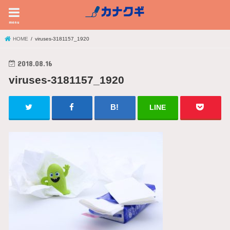
menu
HOME
viruses-3181157_1920
2018.08.16
viruses-3181157_1920
LINE