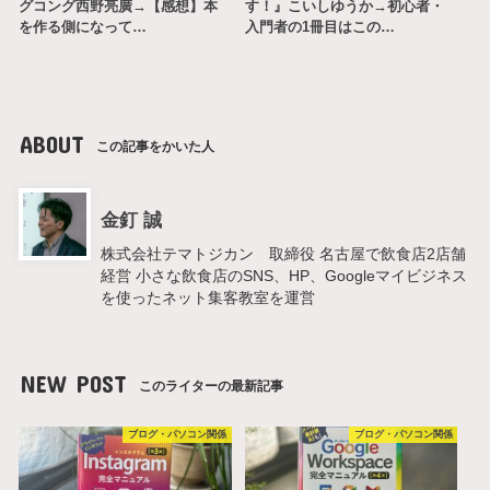
グコング西野亮廣→【感想】本
す！』こいしゆうか→初心者・
を作る側になって…
入門者の1冊目はこの…
ABOUT
この記事をかいた人
金釘 誠
株式会社テマトジカン 取締役 名古屋で飲食店2店舗
経営 小さな飲食店のSNS、HP、Googleマイビジネス
を使ったネット集客教室を運営
NEW POST
このライターの最新記事
ブログ・パソコン関係
ブログ・パソコン関係