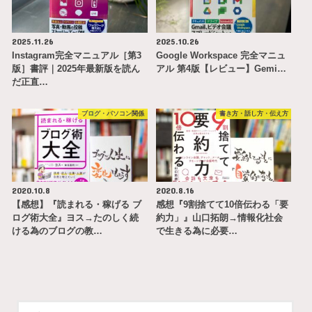
2025.11.26
2025.10.26
Instagram完全マニュアル［第3
Google Workspace 完全マニュ
版］書評｜2025年最新版を読ん
アル 第4版【レビュー】Gemi…
だ正直…
ブログ・パソコン関係
書き方・話し方・伝え方
2020.10.8
2020.8.16
【感想】『読まれる・稼げる ブ
感想『9割捨てて10倍伝わる「要
ログ術大全』ヨス→たのしく続
約力」』山口拓朗→情報化社会
ける為のブログの教…
で生きる為に必要…