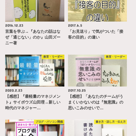
2016.12.23
2017.6.5
言葉を学ぶ→『あなたの話はな
「お見送り」で気がついた「接
ぜ「通じない」のか』山田ズー
客の目的」の違い
ニー著
教育・リーダー
教育・リーダー
2020.2.23
2017.10.25
【感想】『最軽量のマネジメン
【感想】「あなたのチームがう
ト』サイボウズ山田理→新しい
まくいかないのは『無意識』の
時代のマネジャー…
思いこみのせいで…
ブログ・パソコン関係
書き方・話し方・伝え方