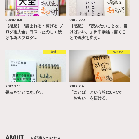
2020.10.8
2019.7.13
【感想】『読まれる・稼げる ブ
【感想】 『読みたいことを、書
ログ術大全』ヨス→たのしく続
けばいい。』田中泰延→書くこ
ける為のブログ…
とで現実を変え…
読書
つぶやき
2017.1.13
2017.2.6
視点をひとつあげる。
「ことば」という箱にいれて
「おもい」を届ける。
ABOUT
この記事をかいた人