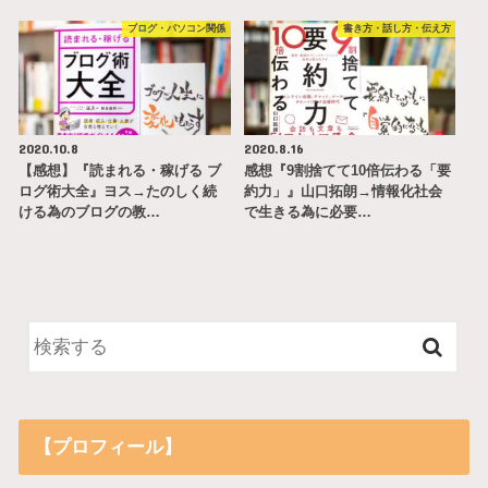
ブログ・パソコン関係
書き方・話し方・伝え方
2020.10.8
2020.8.16
【感想】『読まれる・稼げる ブ
感想『9割捨てて10倍伝わる「要
ログ術大全』ヨス→たのしく続
約力」』山口拓朗→情報化社会
ける為のブログの教…
で生きる為に必要…
【プロフィール】