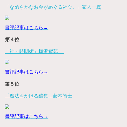
「なめらかなお金がめぐる社会。」家入一真
書評記事はこちら→
第４位
「神・時間術」樺沢紫苑
書評記事はこちら→
第５位
「魔法をかける編集」藤本智士
書評記事はこちら→