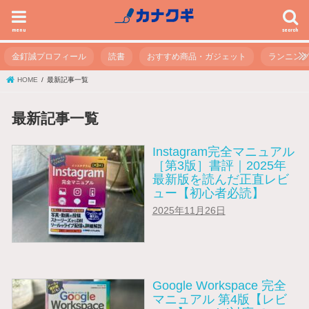
menu
search
金釘誠プロフィール
読書
おすすめ商品・ガジェット
ランニン
HOME
最新記事一覧
最新記事一覧
Instagram完全マニュアル
［第3版］書評｜2025年
最新版を読んだ正直レビ
ュー【初心者必読】
2025年11月26日
Google Workspace 完全
マニュアル 第4版【レビ