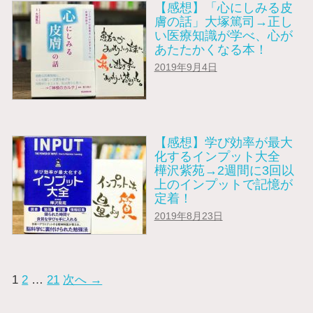
【感想】「心にしみる皮
膚の話」大塚篤司→正し
い医療知識が学べ、心が
あたたかくなる本！
2019年9月4日
【感想】学び効率が最大
化するインプット大全
樺沢紫苑→2週間に3回以
上のインプットで記憶が
定着！
2019年8月23日
1
2
…
21
次へ →