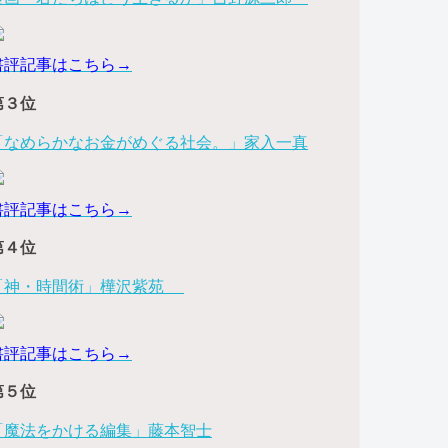
書評記事はこちら→
第３位
「なめらかなお金がめぐる社会。」家入一真
書評記事はこちら→
第４位
「神・時間術」樺沢紫苑
書評記事はこちら→
第５位
「魔法をかける編集」藤本智士