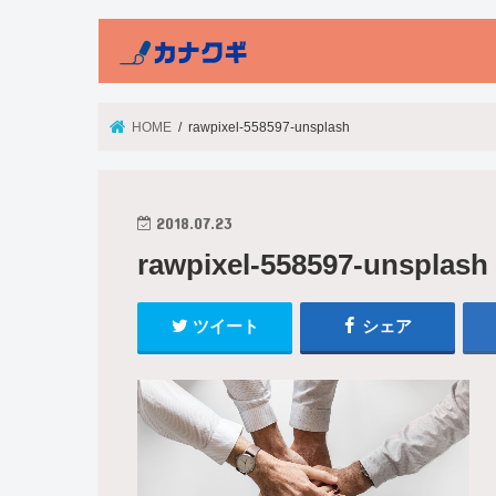
HOME
rawpixel-558597-unsplash
2018.07.23
rawpixel-558597-unsplash
ツイート
シェア