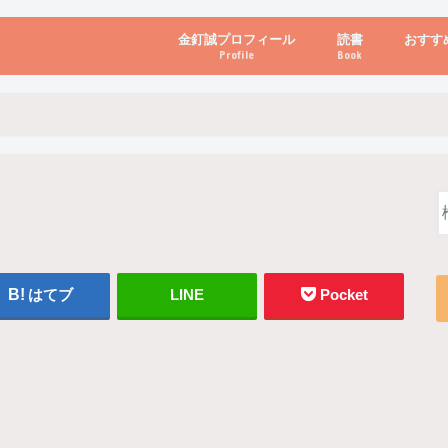
金釘誠プロフィール
読書
おすす
Profile
Book
ビジネス・経営
自己啓発
心理学・脳科学
書き方・話し方・
教育・リーダー
自然・健康・その
お金・投資・金融
ブログ・パソコン
はてブ
LINE
Pocket