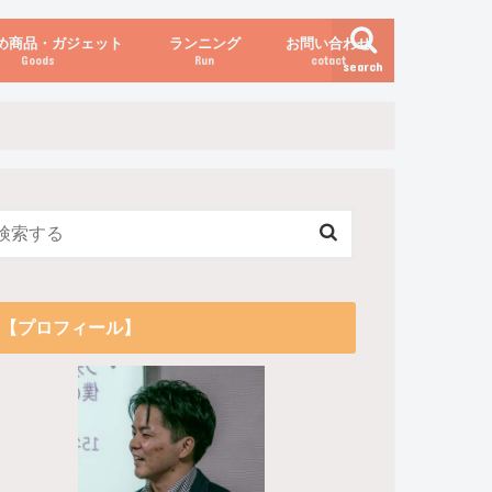
め商品・ガジェット
ランニング
お問い合わせ
Goods
Run
cotact
search
伝え方
他
関係
からだの変化（体重など）
【プロフィール】