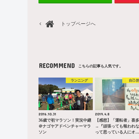
トップページへ
RECOMMEND
こちらの記事も人気です。
ランニング
自己
2016.10.31
2019.4.8
36歳で初マラソン！実況中継
【感想】「運転者」喜
＠ナゴヤアドベンチャーマラ
→『頑張っても報われ
ソン
って思っている人にオ