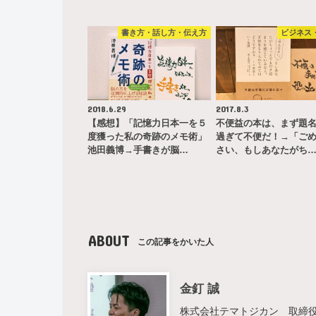
書き方・話し方・伝え方
ビジネス
2018.6.29
2017.8.3
【感想】「記憶力日本一を５
不便益の本は、まず題
度獲った私の奇跡のメモ術」
過ぎて不便だ！→「ご
池田義博→手書きが脳…
さい、もしあなたがち
ABOUT
この記事をかいた人
金釘 誠
株式会社テマトジカン 取締役 