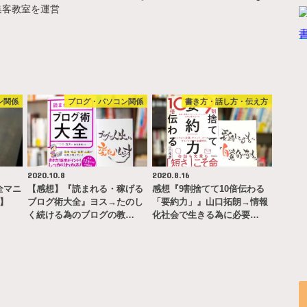
集客教室を運営
ン関係
ブログ・パソコン関係
書き方・話し方・伝え方
2020.10.8
2020.8.16
完全マニ
【感想】『読まれる・稼げる
感想『9割捨てて10倍伝わる
ー】
ブログ術大全』ヨス→たのし
「要約力」』山口拓朗→情報
く続ける為のブログの教…
化社会で生きる為に必要…