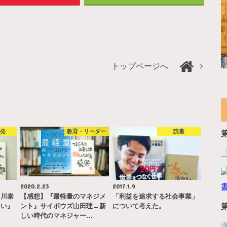
トップページへ
啓発
教育・リーダー
読書
2020.2.23
2017.1.9
多川泰
【感想】『最軽量のマネジメ
「利益を追求する社会事業」
ない』
ント』サイボウズ山田理→新
について考えた。
…
しい時代のマネジャー…