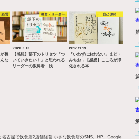
・経営
教育・リーダー
自己啓発
2020.5.18
2017.11.19
名が長
【感想】部下のトリセツ「つ
「いわずにおれない」まど・
めんな
いていきたい！」と思われる
みちお→【感想】こころが浄
…
リーダーの教科者 浅…
化される本
名古屋で飲食店2店舗経営 小さな飲食店のSNS、HP、Google