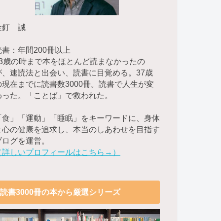
金釘 誠
読書：年間200冊以上
23歳の時まで本をほとんど読まなかったの
が、速読法と出会い、読書に目覚める。37歳
の現在までに読書数3000冊。読書で人生が変
わった。「ことば」で救われた。
「食」「運動」「睡眠」をキーワードに、身体
と心の健康を追求し、本当のしあわせを目指す
ブログを運営。
（詳しいプロフィールはこちら→）
読書3000冊の本から厳選シリーズ