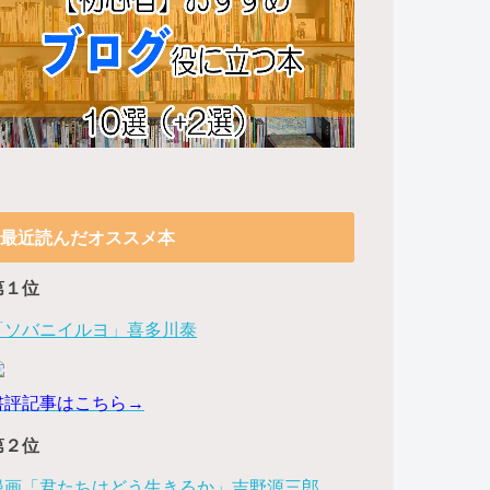
最近読んだオススメ本
第１位
「ソバニイルヨ」喜多川泰
書評記事はこちら→
第２位
漫画「君たちはどう生きるか」吉野源三郎