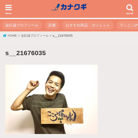
menu
search
金釘誠プロフィール
読書
おすすめ商品・ガジェット
ランニン
HOME
金釘誠プロフィール
s__21676035
s__21676035