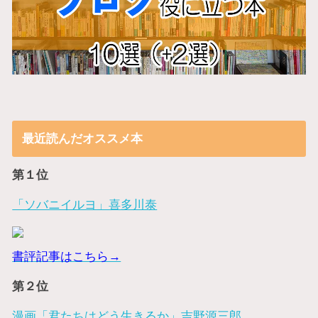
最近読んだオススメ本
第１位
「ソバニイルヨ」喜多川泰
書評記事はこちら→
第２位
漫画「君たちはどう生きるか」吉野源三郎